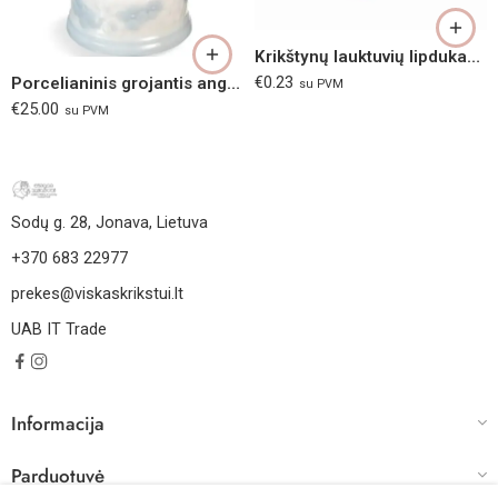
Krikštynų lauktuvių lipdukas “Melsvi Angelai”
Porcelianinis grojantis angeliukas žydras
€
0.23
su PVM
€
25.00
su PVM
Sodų g. 28, Jonava, Lietuva
+370 683 22977
prekes@viskaskrikstui.lt
UAB IT Trade
Informacija
Parduotuvė