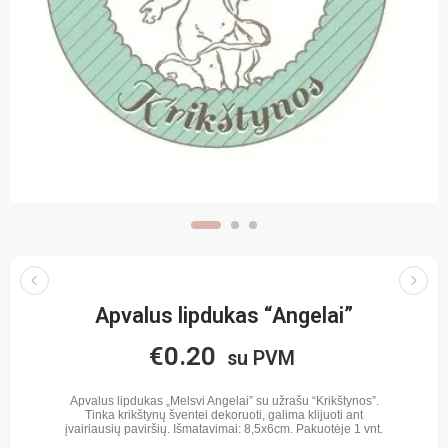
Apvalus lipdukas “Angelai”
€
0.20
su PVM
Apvalus lipdukas „Melsvi Angelai” su užrašu “Krikštynos”.
Tinka krikštynų šventei dekoruoti, galima klijuoti ant
įvairiausių paviršių. Išmatavimai: 8,5x6cm. Pakuotėje 1 vnt.