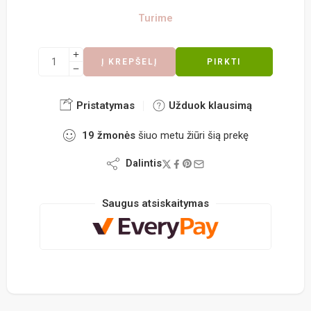
Turime
Į KREPŠELĮ
PIRKTI
Pristatymas
Užduok klausimą
19
žmonės
šiuo metu žiūri šią prekę
Dalintis
Saugus atsiskaitymas