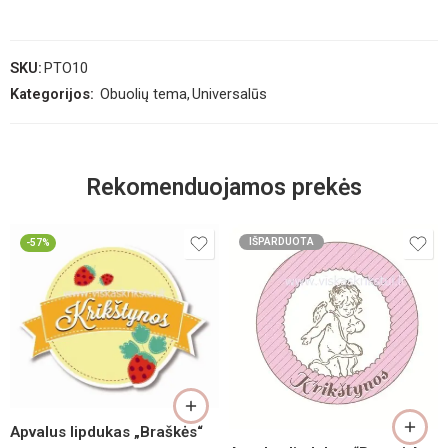
SKU:
PTO10
Kategorijos:
Obuolių tema
,
Universalūs
Rekomenduojamos prekės
IŠPARDUOTA
-57%
Apvalus lipdukas „Braškės“