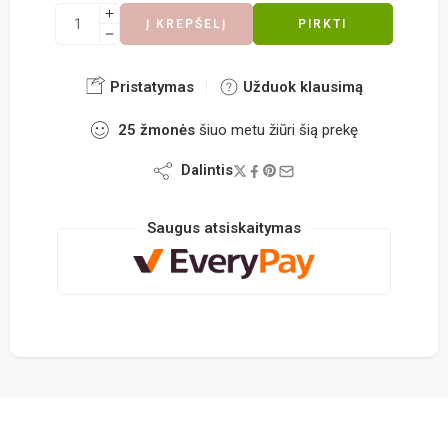
Į KREPŠELĮ
PIRKTI
Pristatymas
Užduok klausimą
25
žmonės
šiuo metu žiūri šią prekę
Dalintis
Saugus atsiskaitymas