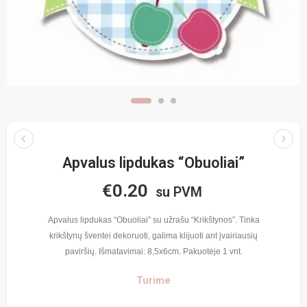
Apvalus lipdukas “Obuoliai”
€
0.20
su PVM
Apvalus lipdukas “Obuoliai” su užrašu “Krikštynos”. Tinka
krikštynų šventei dekoruoti, galima klijuoti ant įvairiausių
paviršių. Išmatavimai: 8,5x6cm. Pakuotėje 1 vnt.
Turime