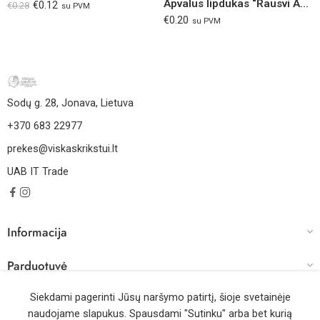
Apvalus lipdukas “Rausvi Angelai”
€
0.12
€
0.28
su PVM
€
0.20
su PVM
Sodų g. 28, Jonava, Lietuva
+370 683 22977
prekes@viskaskrikstui.lt
UAB IT Trade
Informacija
Parduotuvė
Darbo laikas
Siekdami pagerinti Jūsų naršymo patirtį, šioje svetainėje
naudojame slapukus. Spausdami "Sutinku" arba bet kurią