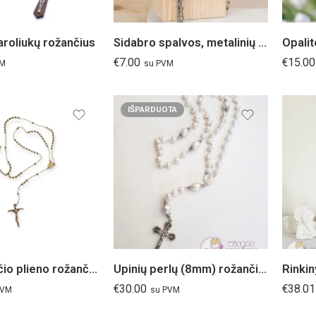
aroliukų rožančius
Sidabro spalvos, metalinių karoliukų rožančius
€
7.00
€
15.00
VM
su PVM
IŠPARDUOTA
Nerūdijančio plieno rožančius
Upinių perlų (8mm) rožančius
Rinkin
€
30.00
€
38.01
PVM
su PVM