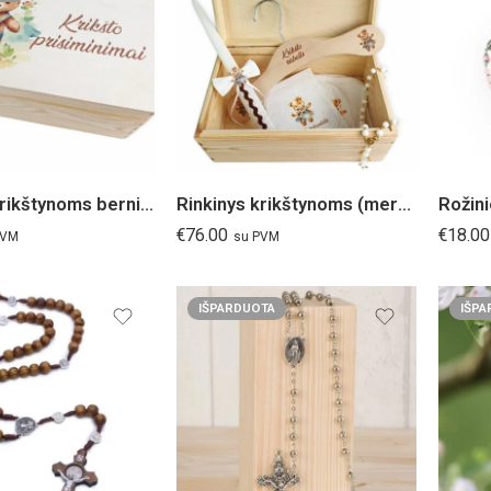
Rinkinys krikštynoms berniukui
Rinkinys krikštynoms (mergaitei)
Rožini
€
76.00
€
18.00
PVM
su PVM
IŠPARDUOTA
IŠPA