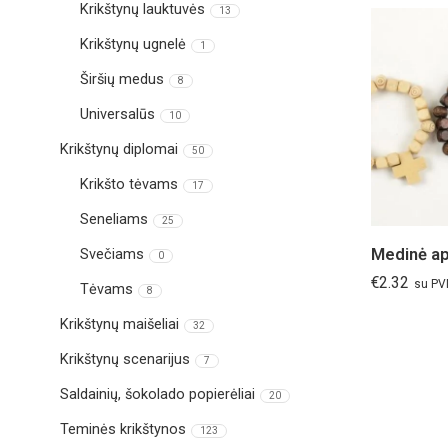
Krikštynų lauktuvės
13
Krikštynų ugnelė
1
Širšių medus
8
Universalūs
10
Krikštynų diplomai
50
Krikšto tėvams
17
Seneliams
25
Medinė ap
Svečiams
0
€
2.32
su P
Tėvams
8
Krikštynų maišeliai
32
Krikštynų scenarijus
7
Saldainių, šokolado popierėliai
20
Teminės krikštynos
123