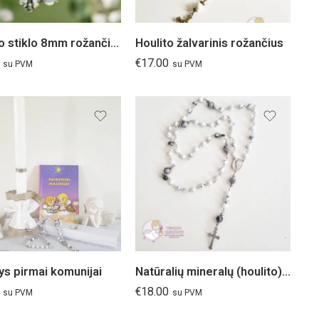
Opalito stiklo 8mm rožančius
Houlito žalvarinis rožančius
€
17.00
su PVM
su PVM
ys pirmai komunijai
Natūralių mineralų (houlito) rožančius
€
18.00
su PVM
su PVM