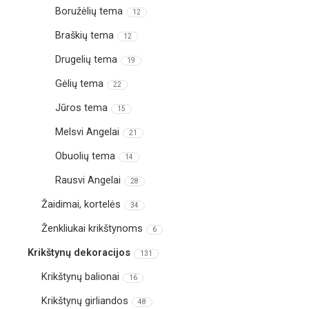
Boružėlių tema
12
Braškių tema
12
Drugelių tema
19
Gėlių tema
22
Jūros tema
15
Melsvi Angelai
21
Obuolių tema
14
Rausvi Angelai
28
Žaidimai, kortelės
34
Ženkliukai krikštynoms
6
Krikštynų dekoracijos
131
Krikštynų balionai
16
Krikštynų girliandos
48