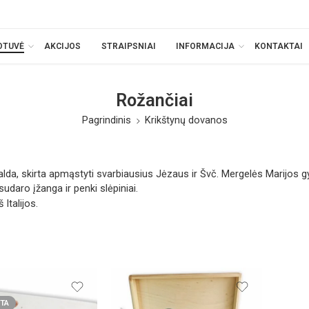
OTUVĖ
AKCIJOS
STRAIPSNIAI
INFORMACIJA
KONTAKTAI
Rožančiai
Pagrindinis
Krikštynų dovanos
alda, skirta apmąstyti svarbiausius Jėzaus ir Švč. Mergelės Marijos
udaro įžanga ir penki slėpiniai.
 Italijos.
TA