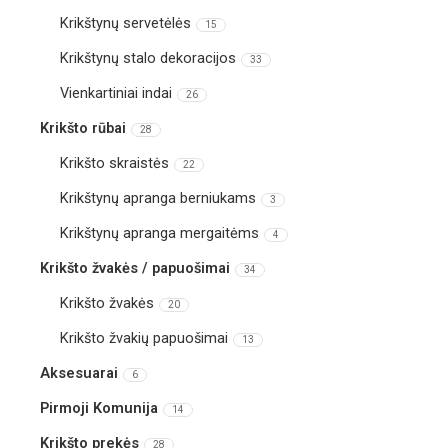
Krikštynų servetėlės
15
Krikštynų stalo dekoracijos
33
Vienkartiniai indai
26
Krikšto rūbai
28
Krikšto skraistės
22
Krikštynų apranga berniukams
3
Krikštynų apranga mergaitėms
4
Krikšto žvakės / papuošimai
34
Krikšto žvakės
20
Krikšto žvakių papuošimai
13
Aksesuarai
6
Pirmoji Komunija
14
Krikšto prekės
28