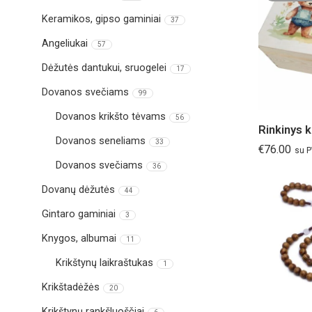
Keramikos, gipso gaminiai
37
Angeliukai
57
Dėžutės dantukui, sruogelei
17
Dovanos svečiams
99
Dovanos krikšto tėvams
56
Dovanos seneliams
33
€
76.00
su 
Dovanos svečiams
36
Dovanų dėžutės
44
Gintaro gaminiai
3
Knygos, albumai
11
Krikštynų laikraštukas
1
Krikštadėžės
20
Krikštynų rankšluoščiai