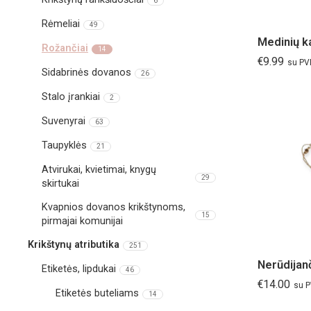
6
Rėmeliai
49
Medinių k
Rožančiai
14
€
9.99
su P
Sidabrinės dovanos
26
Stalo įrankiai
2
Suvenyrai
63
Taupyklės
21
Atvirukai, kvietimai, knygų
29
skirtukai
Kvapnios dovanos krikštynoms,
15
pirmajai komunijai
Krikštynų atributika
251
Etiketės, lipdukai
46
€
14.00
su 
Etiketės buteliams
14