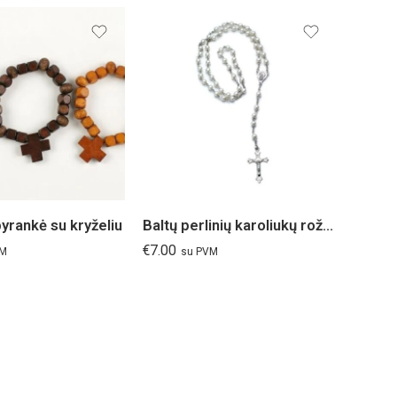
yrankė su kryželiu
Baltų perlinių karoliukų rožančius
€
7.00
VM
su PVM