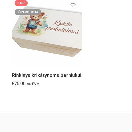
TOP
IŠPARDUOTA
Rinkinys krikštynoms berniukui
€
76.00
su PVM