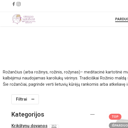
PARDU
Rožančius (arba rožinys, rožinis, rožynas)– meditacinė kartotinė m
kalbėjimui naudojamas karoliukų vėrinys. Tradiciškai Rožinio maldą s
Šie rožančiai, pagrinde verti lietuvių kūrėjų rankomis arba atkeliavę iš
Filtrai
Kategorijos
TOP
Krikštynų dovanos
IŠPARDUO
352