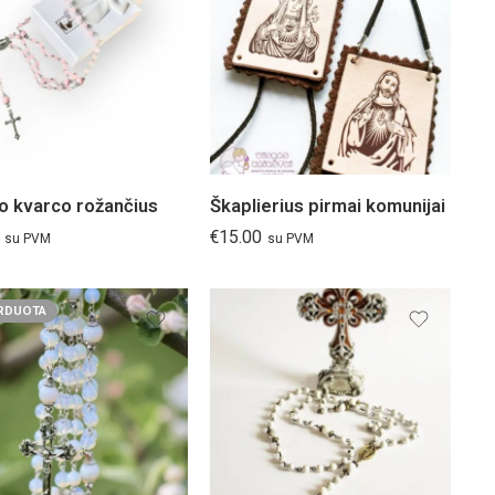
o kvarco rožančius
Škaplierius pirmai komunijai
€
15.00
su PVM
su PVM
RDUOTA