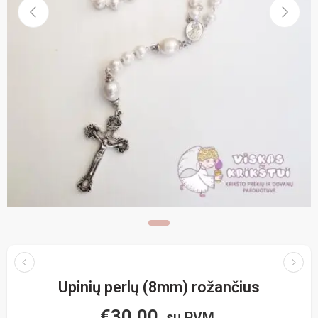
Upinių perlų (8mm) rožančius
€
30.00
su PVM