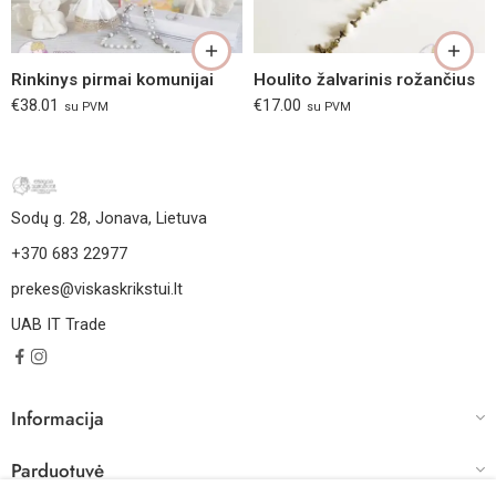
Rinkinys pirmai komunijai
Houlito žalvarinis rožančius
€
38.01
€
17.00
su PVM
su PVM
Sodų g. 28, Jonava, Lietuva
+370 683 22977
prekes@viskaskrikstui.lt
UAB IT Trade
Informacija
Parduotuvė