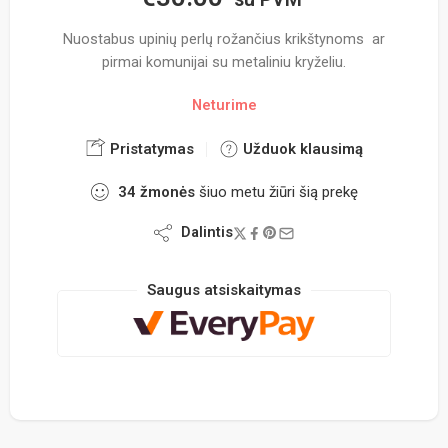
Nuostabus upinių perlų rožančius krikštynoms ar
pirmai komunijai su metaliniu kryželiu.
Neturime
Pristatymas
Užduok klausimą
34
žmonės
šiuo metu žiūri šią prekę
Dalintis
Saugus atsiskaitymas