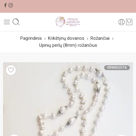
Pagrindinis
Krikštynų dovanos
Rožančiai
Upinių perlų (8mm) rožančius
IŠPARDUOTA