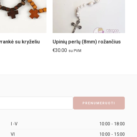
rankė su kryželiu
Upinių perlų (8mm) rožančius
Ri
€
30.00
€
7
su PVM
I -V
10:00 - 18:00
VI
10:00 - 15:00