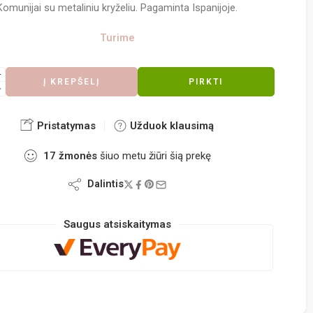
Komunijai su metaliniu kryželiu. Pagaminta Ispanijoje.
Turime
Į KREPŠELĮ
PIRKTI
Pristatymas
Užduok klausimą
17
žmonės
šiuo metu žiūri šią prekę
Dalintis
Saugus atsiskaitymas