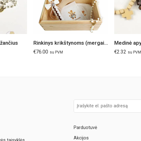
ožančius
Rinkinys krikštynoms (mergaitei)
Medinė apy
€
76.00
€
2.32
su PVM
su PVM
Parduotuvė
Akcijos
vės taisyklės