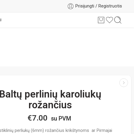
Prisijungti / Registruotis
I
Baltų perlinių karoliukų
rožančius
€
7.00
su PVM
stiklinių perliukų (6mm) rožančius krikštynoms ar Pirmajai