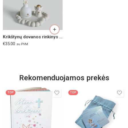
Krikštynų dovanos rinkinys „Mano Krikšto Angelas“
€
35.00
su PVM
Rekomenduojamos prekės
TOP
TOP