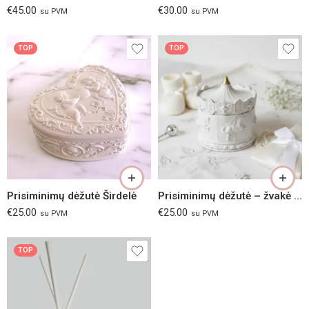
€
45.00
€
30.00
su PVM
su PVM
TOP
TOP
Rožinė
Melsva
Prisiminimų dėžutė Širdelė
Prisiminimų dėžutė – žvakė Vaikystės karuselė
€
25.00
€
25.00
su PVM
su PVM
TOP