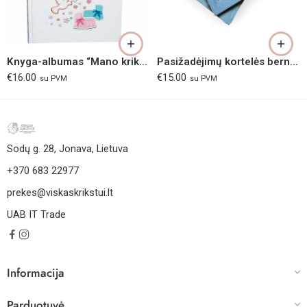
Knyga-albumas “Mano krikštynos”
Pasižadėjimų kortelės berniukui
€
16.00
€
15.00
su PVM
su PVM
Sodų g. 28, Jonava, Lietuva
+370 683 22977
prekes@viskaskrikstui.lt
UAB IT Trade
Informacija
Parduotuvė