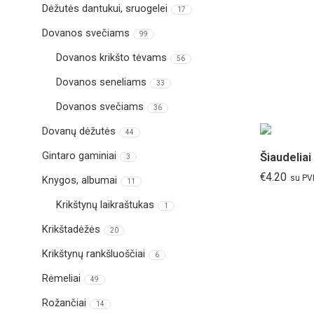
Dėžutės dantukui, sruogelei
17
Dovanos svečiams
99
Dovanos krikšto tėvams
56
Dovanos seneliams
33
Dovanos svečiams
36
Dovanų dėžutės
44
Gintaro gaminiai
Šiaudeliai
3
€
4.20
su P
Knygos, albumai
11
Krikštynų laikraštukas
1
Krikštadėžės
20
Krikštynų rankšluoščiai
6
Rėmeliai
49
Rožančiai
14