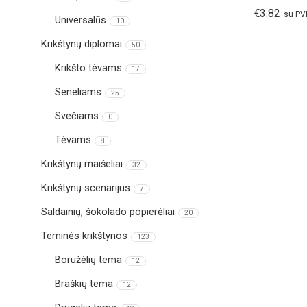
€
3.82
su P
Universalūs
10
Krikštynų diplomai
50
Krikšto tėvams
17
Seneliams
25
Svečiams
0
Tėvams
8
Krikštynų maišeliai
32
Krikštynų scenarijus
7
Saldainių, šokolado popierėliai
20
Teminės krikštynos
123
Boružėlių tema
12
Braškių tema
12