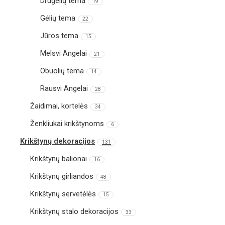
Drugelių tema
19
Gėlių tema
22
Jūros tema
15
Melsvi Angelai
21
Obuolių tema
14
Rausvi Angelai
28
Žaidimai, kortelės
34
Ženkliukai krikštynoms
6
Krikštynų dekoracijos
131
Krikštynų balionai
16
Krikštynų girliandos
48
Krikštynų servetėlės
15
Krikštynų stalo dekoracijos
33