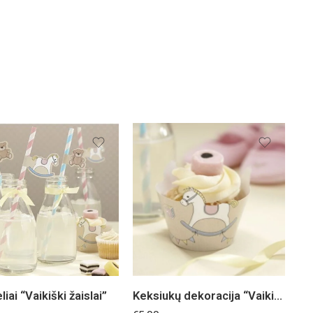
liai “Vaikiški žaislai”
Keksiukų dekoracija “Vaikiški žaislai”