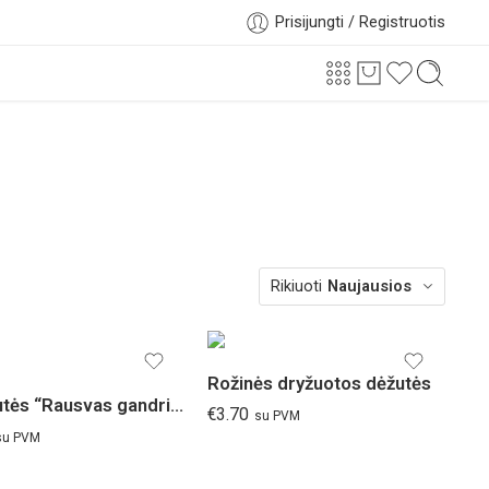
Prisijungti / Registruotis
Rikiuoti
Naujausios
Rožinės dryžuotos dėžutės
Lėkštutės “Rausvas gandriukas”
€
3.70
su PVM
su PVM