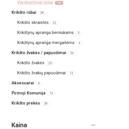
Vienkartiniai indai
26
Krikšto rūbai
28
Krikšto skraistės
22
Krikštynų apranga berniukams
3
Krikštynų apranga mergaitėms
4
Krikšto žvakės / papuošimai
34
Krikšto žvakės
20
Krikšto žvakių papuošimai
13
Aksesuarai
6
Pirmoji Komunija
14
Krikšto prekės
28
Kaina