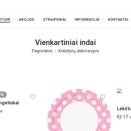
OTUVĖ
AKCIJOS
STRAIPSNIAI
INFORMACIJA
KONTAKTAI
Vienkartiniai indai
Pagrindinis
Krikštynų dekoracijos
TA
ngeliukai
VM
€
2.17