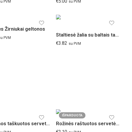
€
5.00
su PVM
su PVM
s Žirniukai geltonos
Staltiesė žalia su baltais taškiukais
su PVM
€
3.82
su PVM
IŠPARDUOTA
Geltonos taškuotos servetėlės
Rožinės raštuotos servetėlės
€
2.10