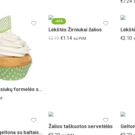
€
7.24
-46%
Lėkštės Žirniukai žalios
Lėkštė
€
1.14
€
2.10
€
2.10
su PVM
Žalios keksiukų formelės su vėliavėlėmis
VM
Žalios taškuotos servetėlės
Staltiesė geltona su baltais taškiukais
€
2.10
€
2.10