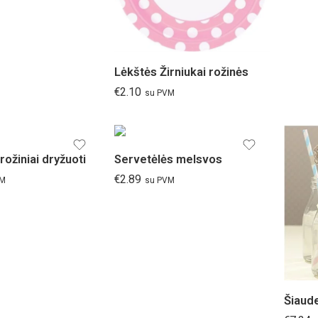
Lėkštės Žirniukai rožinės
€
2.10
su PVM
 rožiniai dryžuoti
Servetėlės melsvos
€
2.89
VM
su PVM
Šiaude