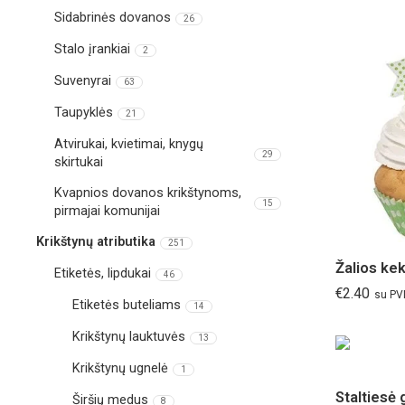
Sidabrinės dovanos
26
Stalo įrankiai
2
Suvenyrai
63
Taupyklės
21
Atvirukai, kvietimai, knygų
29
skirtukai
Kvapnios dovanos krikštynoms,
15
pirmajai komunijai
Krikštynų atributika
251
Etiketės, lipdukai
46
€
2.40
su P
Etiketės buteliams
14
Krikštynų lauktuvės
13
Krikštynų ugnelė
1
Širšių medus
8