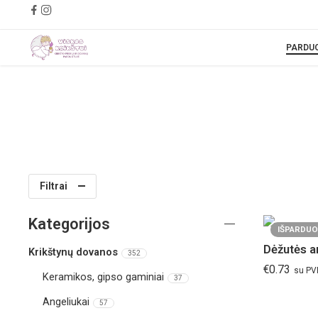
PARDU
Filtrai
Kategorijos
IŠPARDUO
Dėžutės a
Krikštynų dovanos
352
€
0.73
su P
Keramikos, gipso gaminiai
37
Angeliukai
57