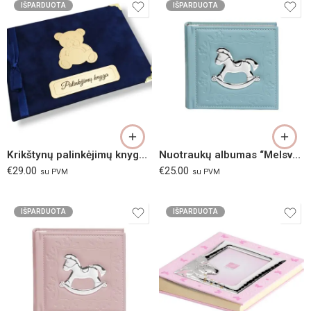
IŠPARDUOTA
IŠPARDUOTA
Krikštynų palinkėjimų knyga Mėlynas meškiukas
Nuotraukų albumas “Melsvas arkliukas”
€
29.00
€
25.00
su PVM
su PVM
IŠPARDUOTA
IŠPARDUOTA