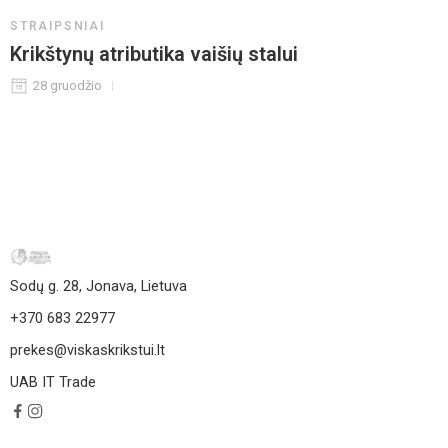
STRAIPSNIAI
Krikštynų atributika vaišių stalui
28 gruodžio
Sodų g. 28, Jonava, Lietuva
+370 683 22977
prekes@viskaskrikstui.lt
UAB IT Trade