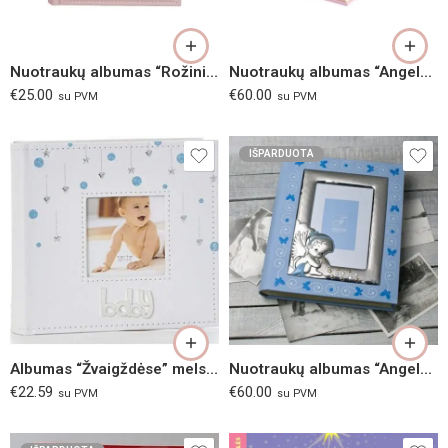
Nuotraukų albumas “Rožinis arkliukas”
Nuotraukų albumas “Angelas žvaigždėse”, rožinis
€
25.00
€
60.00
su PVM
su PVM
IŠPARDUOTA
Albumas “Žvaigždėse” melsvas
Nuotraukų albumas “Angelas žvaigždėse”, žydras
€
22.59
€
60.00
su PVM
su PVM