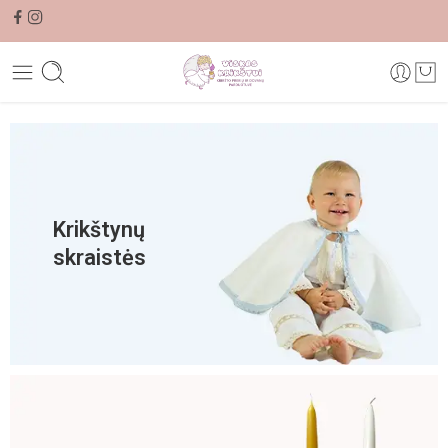
Krikštynų
skraistės