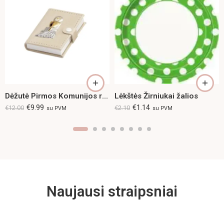
Dėžutė Pirmos Komunijos rožančiui
Lėkštės Žirniukai žalios
€
9.99
€
1.14
€
12.00
€
2.10
su PVM
su PVM
Naujausi straipsniai