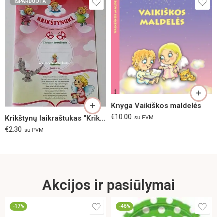
IŠPARDUOTA
Knyga Vaikiškos maldelės
€
10.00
Krikštynų laikraštukas “Krikštynukė”
su PVM
€
2.30
su PVM
Akcijos ir pasiūlymai
-17%
-46%