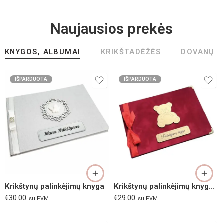
Naujausios prekės
KNYGOS, ALBUMAI
KRIKŠTADĖŽĖS
DOVANŲ D
IŠPARDUOTA
IŠPARDUOTA
Krikštynų palinkėjimų knyga
Krikštynų palinkėjimų knyga Raudonas meškiukas
€
30.00
€
29.00
su PVM
su PVM