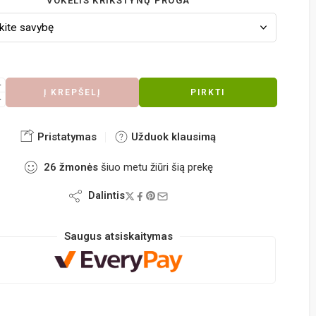
VOKELIS KRIKŠTYNŲ PROGA
Į KREPŠELĮ
PIRKTI
Pristatymas
Užduok klausimą
26
žmonės
šiuo metu žiūri šią prekę
Dalintis
Saugus atsiskaitymas