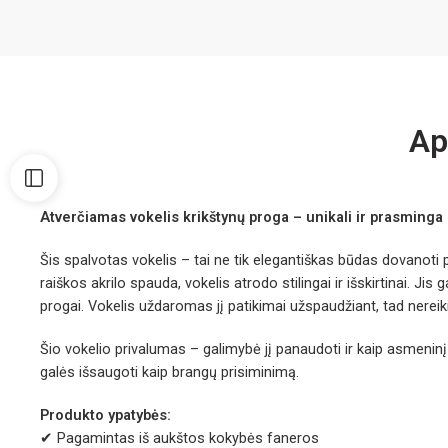
Ap
Atverčiamas vokelis krikštynų proga – unikali ir prasminga
Šis spalvotas vokelis – tai ne tik elegantiškas būdas dovanoti p
raiškos akrilo spauda, vokelis atrodo stilingai ir išskirtinai. Jis
progai. Vokelis uždaromas jį patikimai užspaudžiant, tad nereikia 
Šio vokelio privalumas – galimybė jį panaudoti ir kaip asmeninį s
galės išsaugoti kaip brangų prisiminimą.
Produkto ypatybės:
✔ Pagamintas iš aukštos kokybės faneros