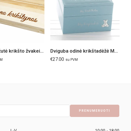
Medinė dėžutė krikšto žvakei graviruota
Dviguba odinė krikštadėžė Meškiukas žydra
€
27.00
€
0
VM
su PVM
I -V
10:00 - 18:00