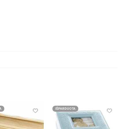
A
IŠPARDUOTA