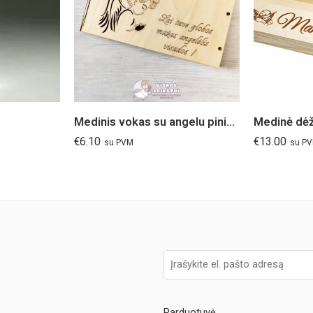
Medinis vokas su angelu pinigams “Angelas globėjas”
€
6.10
€
13.00
su PVM
su P
Parduotuvė