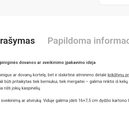
rašymas
Papildoma informac
 piniginės dovanos ar sveikinimo įpakavimo idėja
inigus ar dovanų kortelę, bet ir išskirtinė atminimo detalė
krikštynų p
 gali būti pritaikytas tiek berniukui, tiek mergaitei – galima rinktis iš k
rišti jokių kaspinėlių.
veikinimą ar atviruką. Viduje galima įdėti 16×7,5 cm dydžio kartono lap