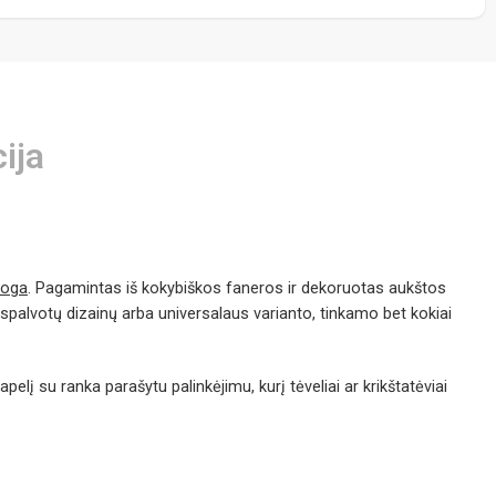
ija
roga
. Pagamintas iš kokybiškos faneros ir dekoruotas aukštos
elių spalvotų dizainų arba universalaus varianto, tinkamo bet kokiai
elį su ranka parašytu palinkėjimu, kurį tėveliai ar krikštatėviai