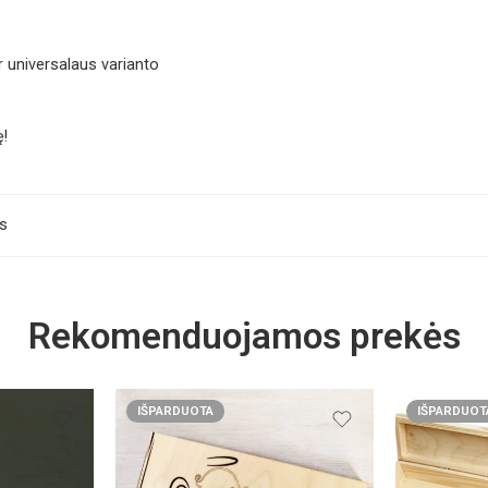
r universalaus varianto
ę!
is
Rekomenduojamos prekės
IŠPARDUOTA
IŠPARDUOT