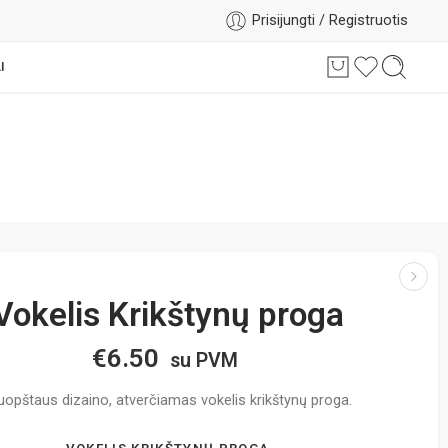
Prisijungti / Registruotis
I
Vokelis Krikštynų proga
€
6.50
su PVM
uopštaus dizaino, atverčiamas vokelis krikštynų proga.