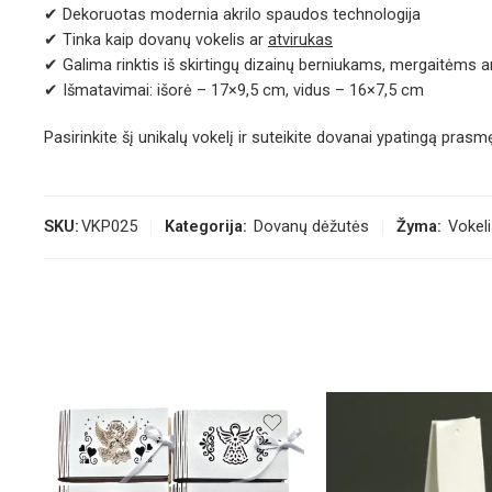
✔ Dekoruotas modernia akrilo spaudos technologija
✔ Tinka kaip dovanų vokelis ar
atvirukas
✔ Galima rinktis iš skirtingų dizainų berniukams, mergaitėms a
✔ Išmatavimai: išorė – 17×9,5 cm, vidus – 16×7,5 cm
Pasirinkite šį unikalų vokelį ir suteikite dovanai ypatingą prasm
SKU:
VKP025
Kategorija:
Dovanų dėžutės
Žyma:
Vokel