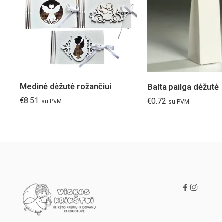
Dėžutė nr.1
Dėžutė nr.2
Dėžutė nr.3
Dėžutė nr. 4
Dėžutė nr. 5
Medinė dėžutė rožančiui
Balta pailga dėžutė
€
8.51
€
0.72
su PVM
su PVM