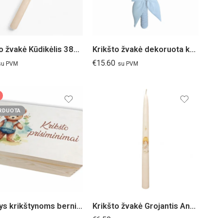
Krikšto žvakė Kūdikėlis 38cm
Krikšto žvakė dekoruota kaspinu
€
15.60
su PVM
su PVM
RDUOTA
Rinkinys krikštynoms berniukui
Krikšto žvakė Grojantis Angelas 38cm