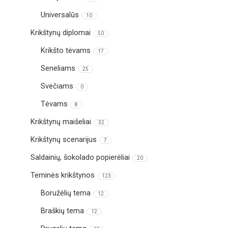
Universalūs
10
Krikštynų diplomai
50
Krikšto tėvams
17
Seneliams
25
Svečiams
0
Tėvams
8
Krikštynų maišeliai
32
Krikštynų scenarijus
7
Saldainių, šokolado popierėliai
20
Teminės krikštynos
123
Boružėlių tema
12
Braškių tema
12