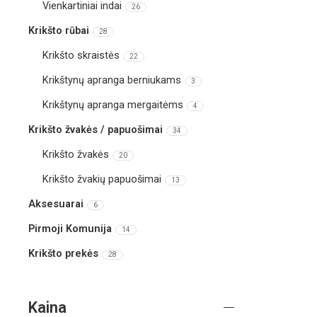
Vienkartiniai indai
26
Krikšto rūbai
28
Krikšto skraistės
22
Krikštynų apranga berniukams
3
Krikštynų apranga mergaitėms
4
Krikšto žvakės / papuošimai
34
Krikšto žvakės
20
Krikšto žvakių papuošimai
13
Aksesuarai
6
Pirmoji Komunija
14
Krikšto prekės
28
Kaina