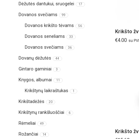
Dėžutės dantukui, sruogelei
17
Dovanos svečiams
99
Dovanos krikšto tėvams
56
Dovanos seneliams
33
€
4.00
su P
Dovanos svečiams
36
Dovanų dėžutės
44
Gintaro gaminiai
3
Knygos, albumai
11
Krikštynų laikraštukas
1
Krikštadėžės
20
Krikštynų rankšluoščiai
6
Rėmeliai
49
Rožančiai
14