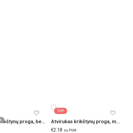
TOP
A
Atvirukas krikštynų proga, berniukui
Atvirukas krikštynų proga, mergaitei
€
2.18
su PVM