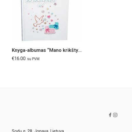
Knyga-albumas “Mano krikštynos”
€
16.00
su PVM
Sodų g. 28, Jonava, Lietuva