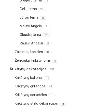
Drugelių tema
19
Gėlių tema
22
Jūros tema
15
Melsvi Angelai
21
Obuolių tema
14
Rausvi Angelai
28
Žaidimai, kortelės
34
Ženkliukai krikštynoms
6
Krikštynų dekoracijos
131
Krikštynų balionai
16
Krikštynų girliandos
48
Krikštynų servetėlės
15
Krikštynų stalo dekoracijos
33