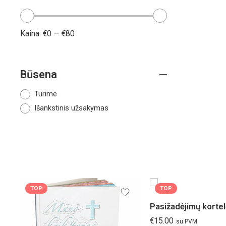
Kaina:
€0
—
€80
Būsena
Turime
Išankstinis užsakymas
TOP
TOP
€
15.00
su PVM