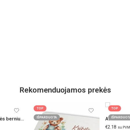
Rekomenduojamos prekės
TOP
TOP
IŠPARDUOTA
IŠPARDUOT
Pasižadėjimų kortelės berniukui
€
2.18
su PVM