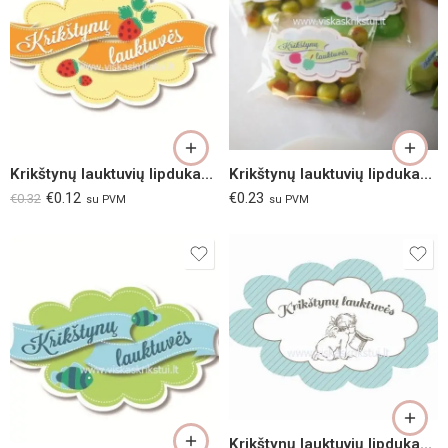
Krikštynų lauktuvių lipdukas „Braškės“
Krikštynų lauktuvių lipdukas “Obuoliai”
€
0.12
€
0.23
€
0.32
su PVM
su PVM
Krikštynų lauktuvių lipdukas “Melsvi Angelai”