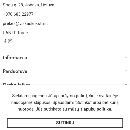
Sodų g. 28, Jonava, Lietuva
+370 683 22977
prekes@viskaskrikstui.lt
UAB IT Trade
Informacija
Parduotuvė
Darbo laikas
Siekdami pagerinti Jūsų naršymo patirtį, šioje svetainėje
naudojame slapukus. Spausdami "Sutinku" arba bet kurią
© 2026 – Visos teisės saugomos | Sprendimas: WebMode.lt
nuorodą, Jūs sutinkate su mūsų
slapukų politika.
SUTINKU