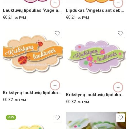
Lauktuvių lipdukas “Angelas” (alyvinis)
Lipdukas “Angelas ant debesėlio” (oranžinis)
€
0.21
€
0.21
su PVM
su PVM
Krikštynų lauktuvių lipdukas „Boružės“
Krikštynų lauktuvių lipdukas „Gėlės“
€
0.32
su PVM
€
0.32
su PVM
-62%