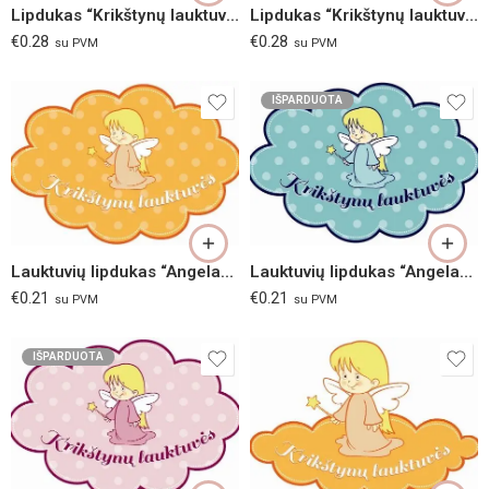
Lipdukas “Krikštynų lauktuvės” 10×15 cm (raudonas)
Lipdukas “Krikštynų lauktuvės” 10×15 cm (mėlynas)
€
0.28
€
0.28
su PVM
su PVM
IŠPARDUOTA
Lauktuvių lipdukas “Angelas” (oranžinis)
Lauktuvių lipdukas “Angelas” (melsvas)
€
0.21
€
0.21
su PVM
su PVM
IŠPARDUOTA