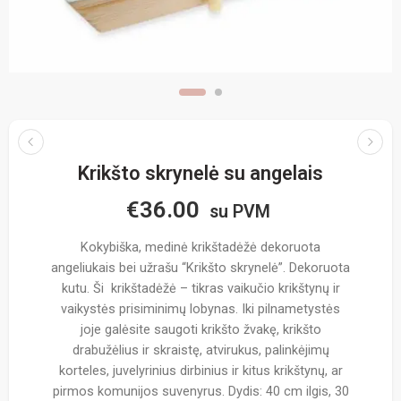
Krikšto skrynelė su angelais
€
36.00
su PVM
Kokybiška, medinė krikštadėžė dekoruota
angeliukais bei užrašu “Krikšto skrynelė”. Dekoruota
kutu. Ši krikštadėžė – tikras vaikučio krikštynų ir
vaikystės prisiminimų lobynas. Iki pilnametystės
joje galėsite saugoti krikšto žvakę, krikšto
drabužėlius ir skraistę, atvirukus, palinkėjimų
korteles, juvelyrinius dirbinius ir kitus krikštynų, ar
pirmos komunijos suvenyrus. Dydis: 40 cm ilgis, 30