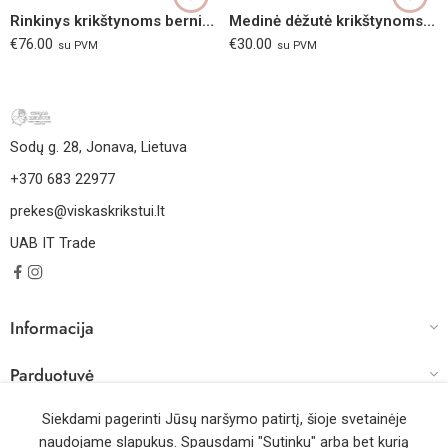
Rinkinys krikštynoms berniukui
Medinė dėžutė krikštynoms berniukui
€
76.00
€
30.00
su PVM
su PVM
Sodų g. 28, Jonava, Lietuva
+370 683 22977
prekes@viskaskrikstui.lt
UAB IT Trade
Informacija
Parduotuvė
Darbo laikas
Siekdami pagerinti Jūsų naršymo patirtį, šioje svetainėje
naudojame slapukus. Spausdami "Sutinku" arba bet kurią