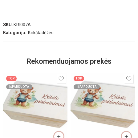
SKU:
KRI007A
Kategorija:
Krikštadėžės
Rekomenduojamos prekės
TOP
TOP
IŠPARDUOTA
IŠPARDUOTA