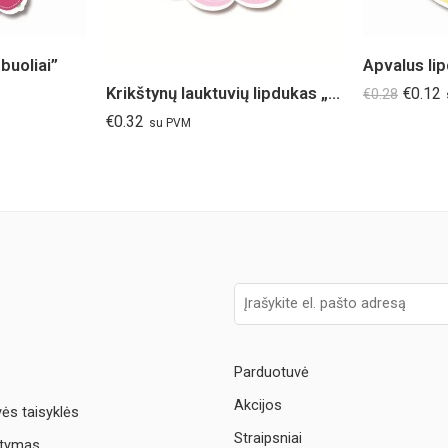
buoliai”
Apvalus li
€
0.12
Krikštynų lauktuvių lipdukas „Drugeliai“
€
0.28
€
0.32
su PVM
Parduotuvė
Akcijos
vės taisyklės
Straipsniai
atymas