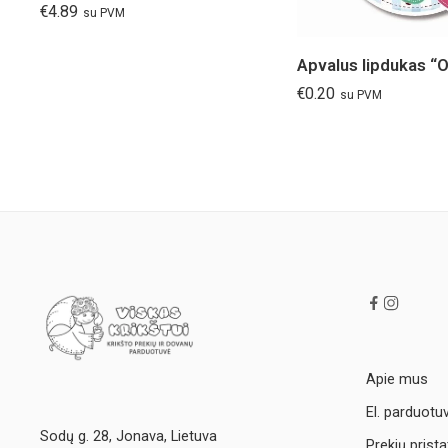
€
4.89
su PVM
Apvalus lipdukas “O
€
0.20
su PVM
Apie mus
El. parduotu
Sodų g. 28, Jonava, Lietuva
Prekių prist