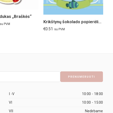
pdukas „Braškės“
Krikštynų šokolado popierėlis „Jūra“
su PVM
€
0.51
su PVM
€
0
I -V
10:00 - 18:00
VI
10:00 - 15:00
VII
Nedirbame