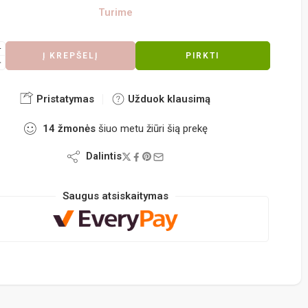
Turime
Į KREPŠELĮ
PIRKTI
Pristatymas
Užduok klausimą
14
žmonės
šiuo metu žiūri šią prekę
Dalintis
Saugus atsiskaitymas