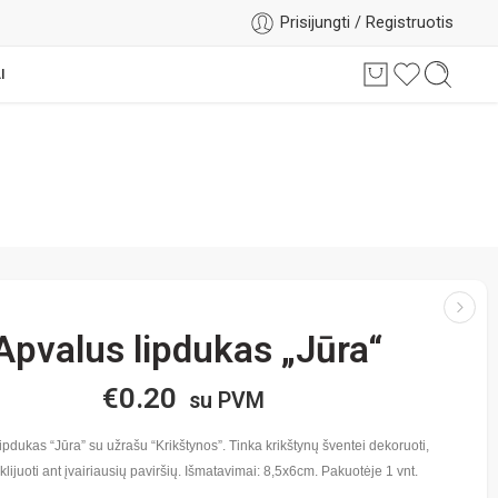
Prisijungti / Registruotis
I
Apvalus lipdukas „Jūra“
€
0.20
su PVM
ipdukas “Jūra” su užrašu “Krikštynos”. Tinka krikštynų šventei dekoruoti,
klijuoti ant įvairiausių paviršių. Išmatavimai: 8,5x6cm. Pakuotėje 1 vnt.