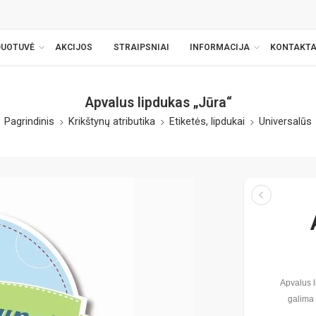
DUOTUVĖ
AKCIJOS
STRAIPSNIAI
INFORMACIJA
KONTAKTA
Apvalus lipdukas „Jūra“
Pagrindinis
Krikštynų atributika
Etiketės, lipdukai
Universalūs
Apvalus l
galima 