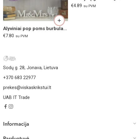
€
4.89
su PVM
Alyviniai pop poms burbulai 5 vnt.
€
7.80
su PVM
Sodų g. 28, Jonava, Lietuva
+370 683 22977
prekes@viskaskrikstui.lt
UAB IT Trade
Informacija
Parduotuvė