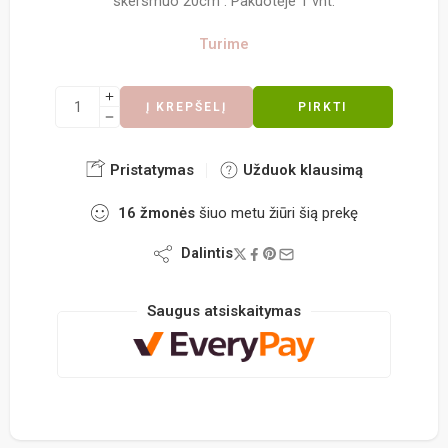
skersmuo 20cm . Pakuotėje 1 vnt.
Turime
Į KREPŠELĮ
PIRKTI
Pristatymas
Užduok klausimą
16
žmonės
šiuo metu žiūri šią prekę
Dalintis
Saugus atsiskaitymas