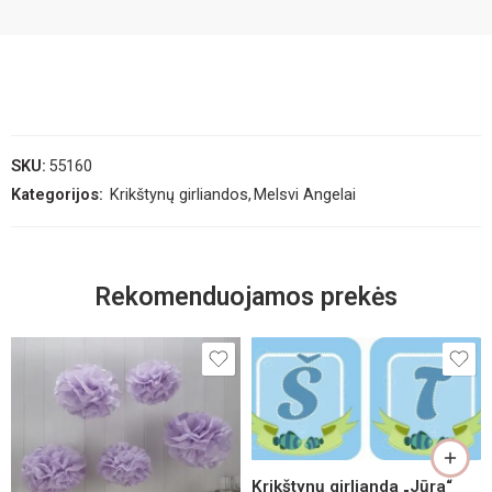
SKU:
55160
Kategorijos:
Krikštynų girliandos
,
Melsvi Angelai
Rekomenduojamos prekės
Krikštynų girlianda „Jūra“