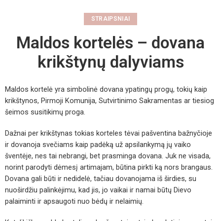
STRAIPSNIAI
Maldos kortelės – dovana
krikštynų dalyviams
Maldos kortelė yra simbolinė dovana ypatingų progų, tokių kaip
krikštynos, Pirmoji Komunija, Sutvirtinimo Sakramentas ar tiesiog
šeimos susitikimų proga.
Dažnai per krikštynas tokias korteles tėvai pašventina bažnyčioje
ir dovanoja svečiams kaip padėką už apsilankymą jų vaiko
šventėje, nes tai nebrangi, bet prasminga dovana. Juk ne visada,
norint parodyti dėmesį artimajam, būtina pirkti ką nors brangaus.
Dovana gali būti ir nedidelė, tačiau dovanojama iš širdies, su
nuoširdžiu palinkėjimu, kad jis, jo vaikai ir namai būtų Dievo
palaiminti ir apsaugoti nuo bėdų ir nelaimių.