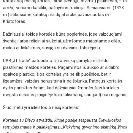
Katalikiškų maldų kortelių, arba šventųjų atvirukų platinimas, – tai
amžių senumo katalikų bažnyčios tradicija. Seniausiame (1423
m.) išlikusiame katalikų maldų atviruke pavaizduotas šv.
Kristoforas.
Dažniausiai tokios kortelės būna popierinės, jose vaizduojami
šventieji arba religiniai siužetai, užrašomos mėgstamos eilės,
malda ar linkėjimas, susijęs su dvasiniu tobulėjimu.
UAB „IT trade“ patobulino šių atvirukų gamybą ir išleido
plastikines maldos korteles. Pagamintos iš aukso ar sidabro
spalvos plastiko, šios kortelės yra ne tik puošnios, bet ir
ilgaamžės, vaizdas nenusitrina ir neišblunka. Patogus kortelės
dydis parinktas žinant, kad dažniausiai žmonės šias korteles
mėgsta nešiotis piniginėje kaip talismaną, saugantį nuo negandų.
Šiuo metu yra išleistos 5 rūšių kortelės:
Kortelės su Dievo atvaizdu, kitoje pusėje atspausta Dieviškosios
ramybės malda ir palinkėjimas: „Kiekvieną gyvenimo akimirką žinok