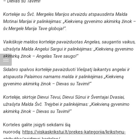
– Dievas su Tavimi!“
Kortelėje su Švč. Mergelės Marijos atvaizdu atspausdinta Malda
Motinai Marijai ir palinkėjimas: „Kiekvieną gyvenimo akimirką žinok –
šv.Mergelė Marija Tave globoja!“.
Vaikiškoje maldos kortelėje pavaizduotas Angelas, saugantis vaikus,
užrašyta Malda Angelui Sargui ir palinkėjimas: „Kiekvieną gyvenimo
akimirką žinok – Angelas Tave saugo!“
Sidabro spalvos kortelėje pavaizduoti Viešpatį laikantys angelai ir
atspausta Palaimos namams malda ir palinkėjimas „Kiekvieną
gyvenimo akimirką žinok – Dievas su Tavimi!“
Kortelėje, skirtoje Dievui Tėvui, Dievui Sūnui ir Šventajai Dvasiai,
užrašyta Malda Švč. Trejybei ir palinkėjimas: „Kiekvieną gyvenimo
akimirką žinok – Dievas su Tavimi!“
Korteles galite įsigyti sekdami šią
nuorodą:
https://viskaskrikstui.lt/prekes-kategorija/krikstynu-