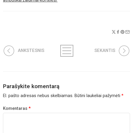
atributika/zaidimai-korteles/
ANKSTESNIS
SEKANTIS
Parašykite komentarą
El. pašto adresas nebus skelbiamas.
Būtini laukeliai pažymėti
*
Komentaras
*