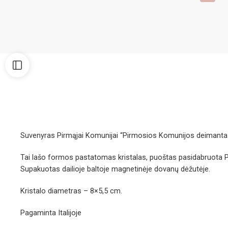
Suvenyras Pirmąjai Komunijai “Pirmosios Komunijos deimanta
Tai lašo formos pastatomas kristalas, puoštas pasidabruota Pir
Supakuotas dailioje baltoje magnetinėje dovanų dėžutėje.
Kristalo diametras – 8×5,5 cm.
Pagaminta Italijoje