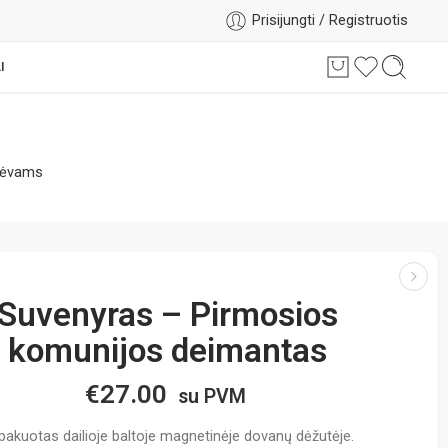
Prisijungti / Registruotis
I
tėvams
Suvenyras – Pirmosios
komunijos deimantas
€
27.00
su PVM
pakuotas dailioje baltoje magnetinėje dovanų dėžutėje.