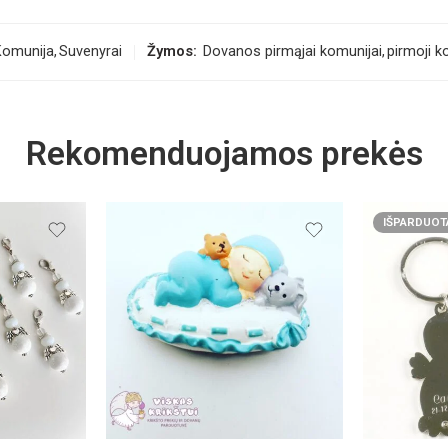
Komunija
,
Suvenyrai
Žymos:
Dovanos pirmąjai komunijai
,
pirmoji k
Rekomenduojamos prekės
IŠPARDUOT