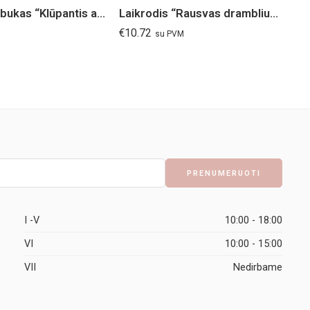
Raktų pakabukas “Klūpantis angelas”
Laikrodis “Rausvas drambliukas”
Ma
€
10.72
€
2
su PVM
I -V
10:00 - 18:00
VI
10:00 - 15:00
VII
Nedirbame