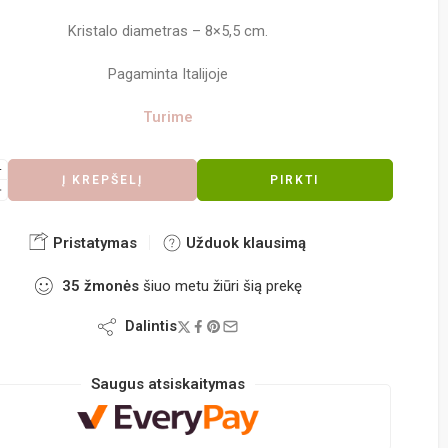
Kristalo diametras – 8×5,5 cm.
Pagaminta Italijoje
Turime
Į KREPŠELĮ
PIRKTI
Pristatymas
Užduok klausimą
35
žmonės
šiuo metu žiūri šią prekę
Dalintis
Saugus atsiskaitymas