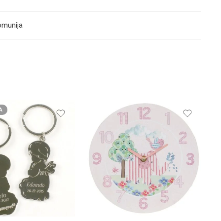
omunija
A