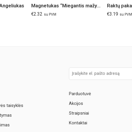
 Angeliukas
Magnetukas “Miegantis mažylis”
€
2.32
€
3.19
su PVM
su PVM
Parduotuvė
Akcijos
vės taisyklės
Straipsniai
atymas
Kontaktai
nimas