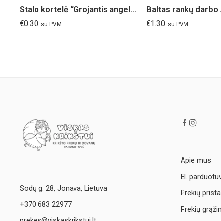
Stalo kortelė “Grojantis angelas”
Baltas rankų darbo
€
0.30
€
1.30
su PVM
su PVM
Apie mus
El. parduotu
Sodų g. 28, Jonava, Lietuva
Prekių prist
+370 683 22977
Prekių grąži
prekes@viskaskrikstui.lt