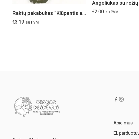
Angeliukas su rožių
€
2.00
su PVM
Raktų pakabukas “Klūpantis angelas”
€
3.19
su PVM
Apie mus
El. parduotu