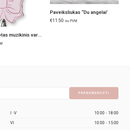
Paveiksliukas “Du angelai’
€
11.50
€
5
su PVM
Pasidabruotas muzikinis varpelis (rožinis)
VM
I -V
10:00 - 18:00
VI
10:00 - 15:00