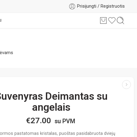
Prisijungti / Registruotis
I
tėvams
Suvenyras Deimantas su
angelais
€
27.00
su PVM
ormos pastatomas kristalas, puoštas pasidabruota dviejų