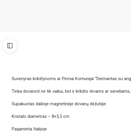
Suvenyras krikštynoms ar Pirmai Komunijai “Deimantas su angel
Tinka dovanoti ne tik vaikui, bet ir krikšto tėvams ar seneliam
Supakuotas dailioje magnetinėje dovanų dėžutėje.
Kristalo diametras – 8×5,5 cm.
Pagaminta Italijoje