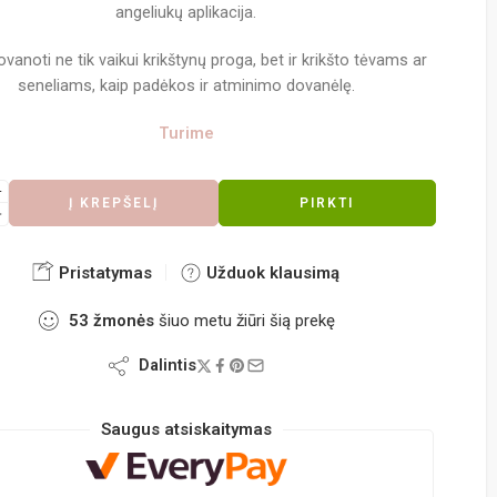
angeliukų aplikacija.
ovanoti ne tik vaikui krikštynų proga, bet ir krikšto tėvams ar
seneliams, kaip padėkos ir atminimo dovanėlę.
Turime
Į KREPŠELĮ
PIRKTI
Pristatymas
Užduok klausimą
53
žmonės
šiuo metu žiūri šią prekę
Dalintis
Saugus atsiskaitymas