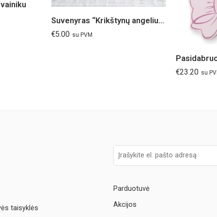
 vainiku
Suvenyras “Krikštynų angeliukas” rožinis
€
5.00
su PVM
€
23.20
su P
Parduotuvė
Akcijos
vės taisyklės