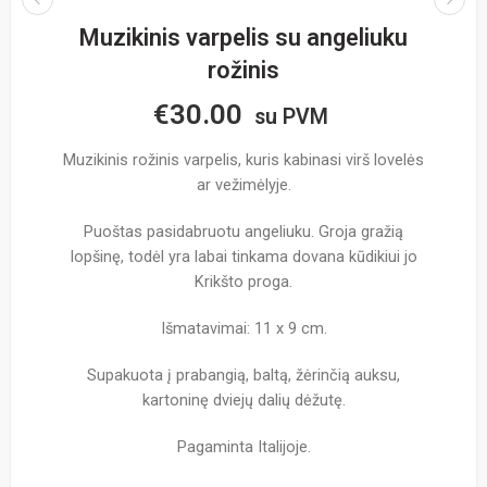
Muzikinis varpelis su angeliuku
rožinis
€
30.00
su PVM
Muzikinis rožinis varpelis, kuris kabinasi virš lovelės
ar vežimėlyje.
Puoštas pasidabruotu angeliuku. Groja gražią
lopšinę, todėl yra labai tinkama dovana kūdikiui jo
Krikšto proga.
Išmatavimai: 11 x 9 cm.
Supakuota į prabangią, baltą, žėrinčią auksu,
kartoninę dviejų dalių dėžutę.
Pagaminta Italijoje.