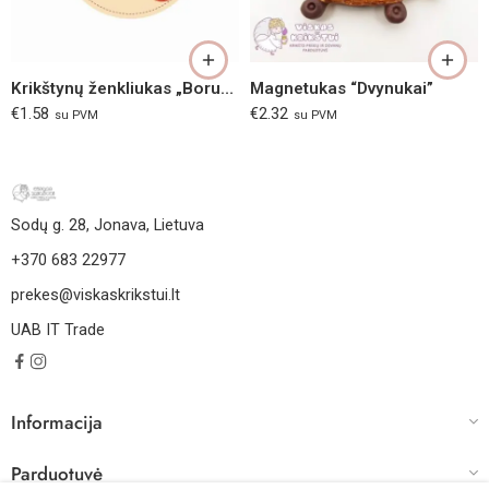
Krikštynų ženkliukas „Boružės“
Magnetukas “Dvynukai”
€
1.58
€
2.32
su PVM
su PVM
Sodų g. 28, Jonava, Lietuva
+370 683 22977
prekes@viskaskrikstui.lt
UAB IT Trade
Informacija
Parduotuvė