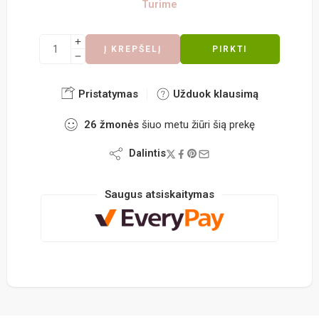
Turime
Į KREPŠELĮ
PIRKTI
Pristatymas
Užduok klausimą
26
žmonės
šiuo metu žiūri šią prekę
Dalintis
Saugus atsiskaitymas