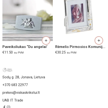
Paveiksliukas “Du angelai’
Rėmelis Pirmosios Komunijos nuotraukai
€
11.50
€
30.25
su PVM
su PVM
Sodų g. 28, Jonava, Lietuva
+370 683 22977
prekes@viskaskrikstui.lt
UAB IT Trade