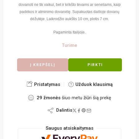
dovanoti ne tik vaikui, bet ir krikšto tėvams ar seneliams, kaip
padėkos ir atminimo dovanėlę. Supakuotas dailioje dovanų
dėžutėje. Laikrodžio aukštis 10 cm, plotis 7 cm.
Pagaminta Italijoje.
Turime
Į KREPŠELĮ
PIRKTI
Pristatymas
Užduok klausimą
29
žmonės
šiuo metu žiūri šią prekę
Dalintis
Saugus atsiskaitymas