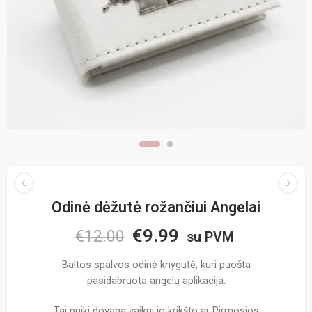
Odinė dėžutė rožančiui Angelai
€
9.99
€
12.00
su PVM
Baltos spalvos odinė knygutė, kuri puošta
pasidabruota angelų aplikacija.
Tai puiki dovana vaikui jo krikšto ar Pirmosios