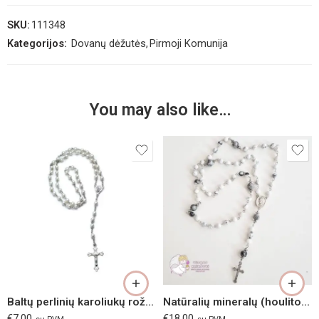
SKU:
111348
Kategorijos:
Dovanų dėžutės
,
Pirmoji Komunija
You may also like…
Baltų perlinių karoliukų rožančius
Natūralių mineralų (houlito) rožančius
€
7.00
€
18.00