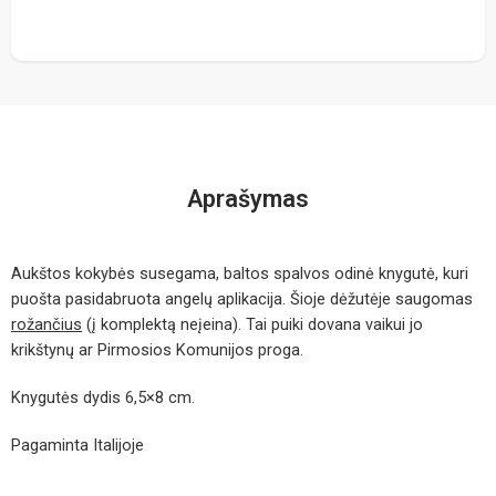
Aprašymas
Aukštos kokybės susegama, baltos spalvos odinė knygutė, kuri
puošta pasidabruota angelų aplikacija. Šioje dėžutėje saugomas
rožančius
(į komplektą neįeina). Tai puiki dovana vaikui jo
krikštynų ar Pirmosios Komunijos proga.
Knygutės dydis 6,5×8 cm.
Pagaminta Italijoje