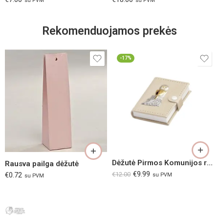
su PVM
su PVM
Rekomenduojamos prekės
-17%
Dėžutė Pirmos Komunijos rožančiui
Rausva pailga dėžutė
€
9.99
€
12.00
€
0.72
su PVM
su PVM