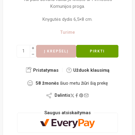
Komunijos proga.
Knygutės dydis 6,5×8 cm.
Turime
Į KREPŠELĮ
PIRKTI
Pristatymas
Užduok klausimą
58
žmonės
šiuo metu žiūri šią prekę
Dalintis
Saugus atsiskaitymas