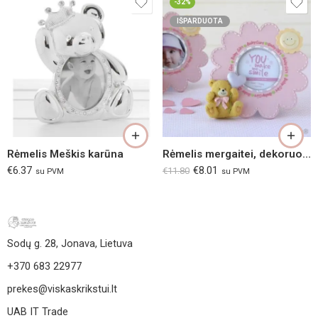
-32%
IŠPARDUOTA
Rėmelis Meškis karūna
Rėmelis mergaitei, dekoruotas meškučiu su balionėliu
€
6.37
€
8.01
€
11.80
su PVM
su PVM
Sodų g. 28, Jonava, Lietuva
+370 683 22977
prekes@viskaskrikstui.lt
UAB IT Trade