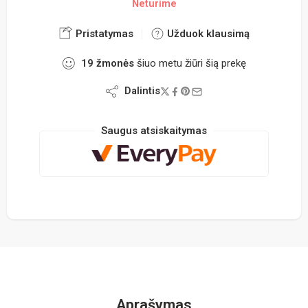
Neturime
Pristatymas
Užduok klausimą
19
žmonės
šiuo metu žiūri šią prekę
Dalintis
Saugus atsiskaitymas
Aprašymas