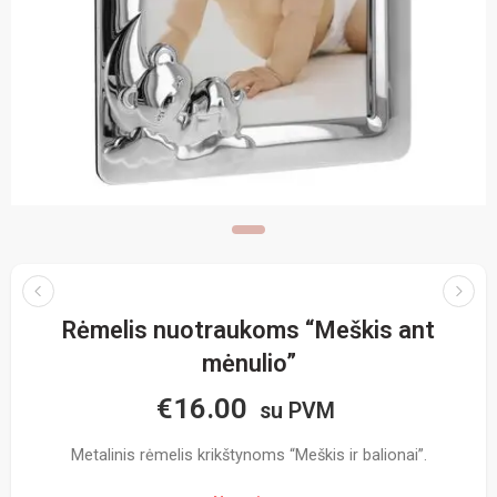
Rėmelis nuotraukoms “Meškis ant
mėnulio”
€
16.00
su PVM
Metalinis rėmelis krikštynoms “Meškis ir balionai”.