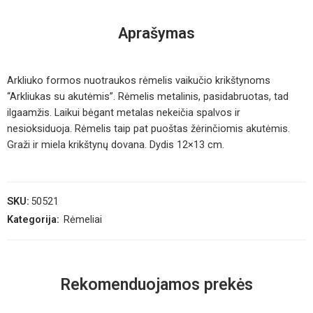
Aprašymas
Arkliuko formos nuotraukos rėmelis vaikučio krikštynoms
“Arkliukas su akutėmis”. Rėmelis metalinis, pasidabruotas, tad
ilgaamžis. Laikui bėgant metalas nekeičia spalvos ir
nesioksiduoja. Rėmelis taip pat puoštas žėrinčiomis akutėmis.
Graži ir miela krikštynų dovana. Dydis 12×13 cm.
SKU:
50521
Kategorija:
Rėmeliai
Rekomenduojamos prekės