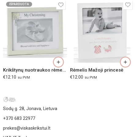
IŠPARDUOTA
Krikštynų nuotraukos rėmelis
Rėmelis Mažoji princesė
€
12.10
€
12.00
su PVM
su PVM
Sodų g. 28, Jonava, Lietuva
+370 683 22977
prekes@viskaskrikstui.lt