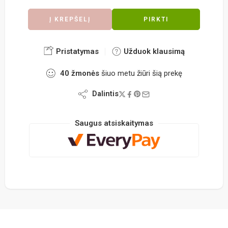
Į KREPŠELĮ
PIRKTI
Pristatymas
Užduok klausimą
40
žmonės
šiuo metu žiūri šią prekę
Dalintis
Saugus atsiskaitymas