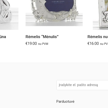
ūna
Rėmelis “Mėnulis”
€
19.00
€
16.00
su PVM
su P
Parduotuvė