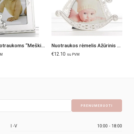
Rėmelis nuotraukoms “Meškis ir balionai”
Nuotraukos rėmelis Ažūrinis arkliukas
€
12.10
€
4
VM
su PVM
I -V
10:00 - 18:00