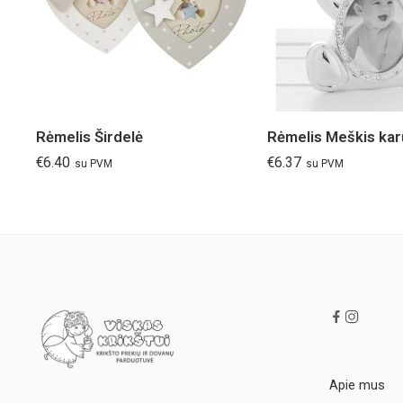
Rėmelis Širdelė
Rėmelis Meškis kar
€
6.40
€
6.37
su PVM
su PVM
Apie mus