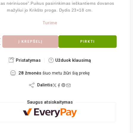
kas nėriniuose”.Puikus pasirinkimas ieškantiems dovanos
mažyliui jo Krikšto proga. Dydis 23×18 cm.
Turime
Į KREPŠELĮ
PIRKTI
Pristatymas
Užduok klausimą
28
žmonės
šiuo metu žiūri šią prekę
Dalintis
Saugus atsiskaitymas