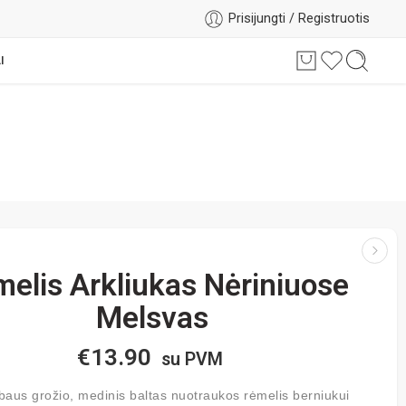
Prisijungti / Registruotis
I
elis Arkliukas Nėriniuose
Melsvas
€
13.90
su PVM
aus grožio, medinis baltas nuotraukos rėmelis berniukui