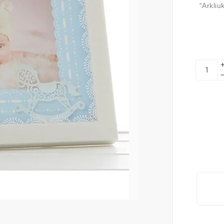
“Arkliu