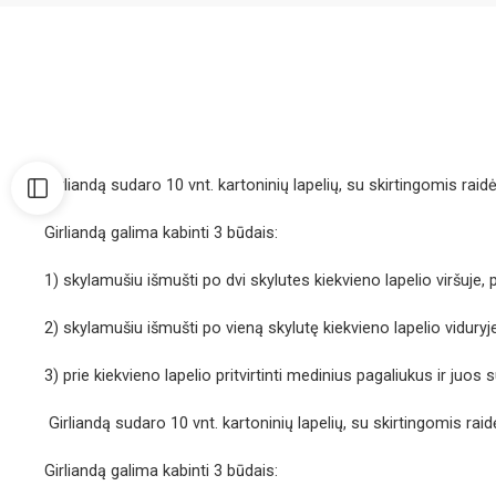
Girliandą sudaro 10 vnt. kartoninių lapelių, su skirtingomis raid
Girliandą galima kabinti 3 būdais:
1) skylamušiu išmušti po dvi skylutes kiekvieno lapelio viršuje, p
2) skylamušiu išmušti po vieną skylutę kiekvieno lapelio viduryje
3) prie kiekvieno lapelio pritvirtinti medinius pagaliukus ir juo
Girliandą sudaro 10 vnt. kartoninių lapelių, su skirtingomis raid
Girliandą galima kabinti 3 būdais: