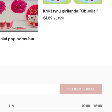
Krikštynų girlianda “Obuoliai”
€
4.89
su PVM
Ryškiai rožiniai pop poms burbulai 5 vnt.
€
0
I -V
10:00 - 18:00