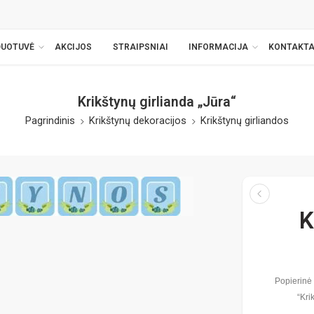
DUOTUVĖ
AKCIJOS
STRAIPSNIAI
INFORMACIJA
KONTAKTA
Krikštynų girlianda „Jūra“
Pagrindinis
Krikštynų dekoracijos
Krikštynų girliandos
K
Popierinė 
“Kri