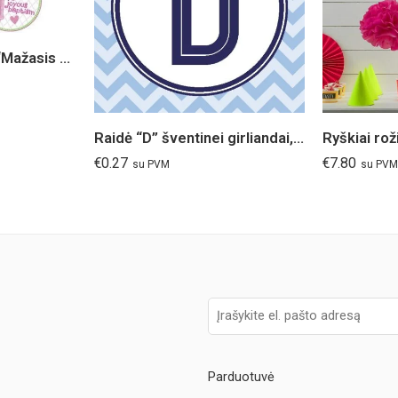
Krikštynų girlianda “Mažasis angelas”
Raidė “D” šventinei girliandai, rožinė/melsva
€
0.27
€
7.80
su PVM
su PVM
Parduotuvė