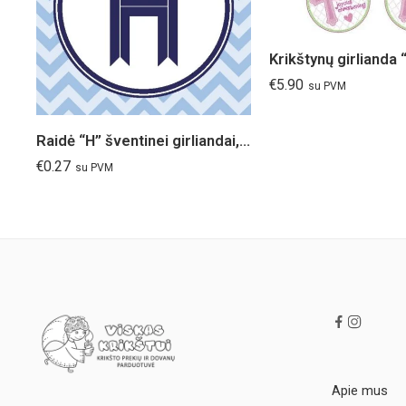
€
5.90
su PVM
Raidė “H” šventinei girliandai, rožinė/melsva
€
0.27
su PVM
Apie mus