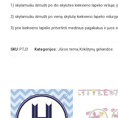
1) skylamušiu išmušti po dvi skylutes kiekvieno lapelio viršuje, p
2) skylamušiu išmušti po vieną skylutę kiekvieno lapelio viduryje
3) prie kiekvieno lapelio pritvirtinti medinius pagaliukus ir juo
SKU:
PTJ3
Kategorijos:
Jūros tema
,
Krikštynų girliandos