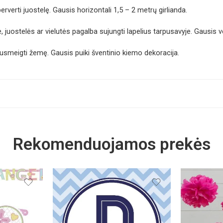
erverti juostelę. Gausis horizontali 1,5 – 2 metrų girlianda.
, juostelės ar vielutės pagalba sujungti lapelius tarpusavyje. Gausis ver
s susmeigti žemę. Gausis puiki šventinio kiemo dekoracija.
Rekomenduojamos prekės