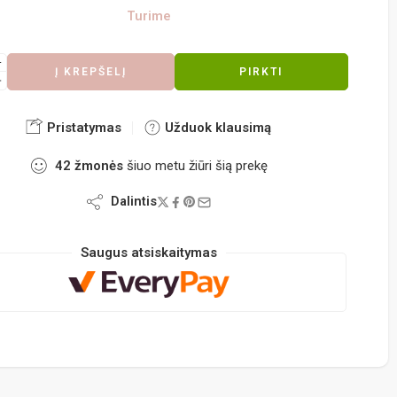
Turime
Į KREPŠELĮ
PIRKTI
Pristatymas
Užduok klausimą
42
žmonės
šiuo metu žiūri šią prekę
Dalintis
Saugus atsiskaitymas