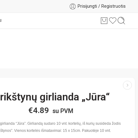
Prisijungti / Registruotis
I
rikštynų girlianda „Jūra“
€
4.89
su PVM
girlianda “Jūra”. Girliandą sudaro 10 vnt. kortelių, iš kurių susideda žodis
kštynos”. Vienos kortelės išmatavimai: 15 x 15cm. Pakuotėje 10 vnt.