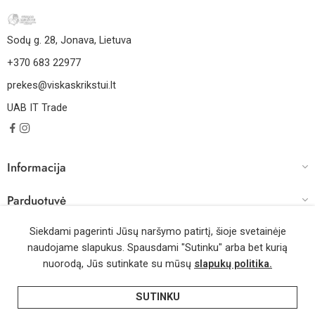
Sodų g. 28, Jonava, Lietuva
+370 683 22977
prekes@viskaskrikstui.lt
UAB IT Trade
Informacija
Parduotuvė
Darbo laikas
Siekdami pagerinti Jūsų naršymo patirtį, šioje svetainėje
naudojame slapukus. Spausdami "Sutinku" arba bet kurią
nuorodą, Jūs sutinkate su mūsų
slapukų politika.
© 2026 – Visos teisės saugomos | Sprendimas: WebMode.lt
SUTINKU