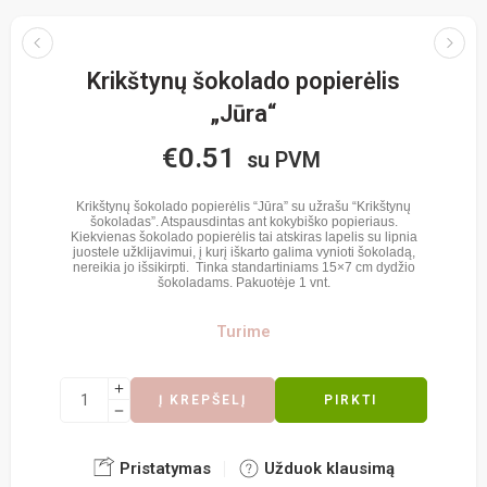
Krikštynų šokolado popierėlis
„Jūra“
€
0.51
su PVM
Krikštynų šokolado popierėlis “Jūra” su užrašu “Krikštynų
šokoladas”. Atspausdintas ant kokybiško popieriaus.
Kiekvienas šokolado popierėlis tai atskiras lapelis su lipnia
juostele užklijavimui, į kurį iškarto galima vynioti šokoladą,
nereikia jo išsikirpti. Tinka standartiniams 15×7 cm dydžio
šokoladams. Pakuotėje 1 vnt.
Turime
Į KREPŠELĮ
PIRKTI
Pristatymas
Užduok klausimą