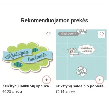
Rekomenduojamos prekės
IŠPARDUOTA
Krikštynų lauktuvių lipdukas „Jūra“
Krikštynų saldainio popierėlis “Melsvi Angelai”
€
0.23
€
0.14
su PVM
su PVM