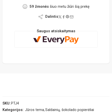
59
žmonės
šiuo metu žiūri šią prekę
Dalintis
Saugus atsiskaitymas
SKU:
PTJ4
Kategorijos:
Jūros tema
,
Saldainių, šokolado popierėliai