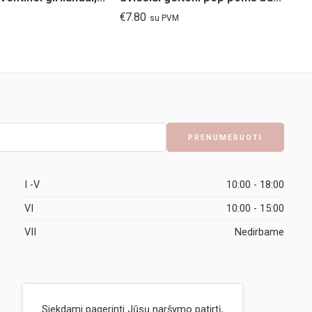
€
7.80
€
1
su PVM
I -V
10:00 - 18:00
VI
10:00 - 15:00
VII
Nedirbame
Siekdami pagerinti Jūsų naršymo patirtį,