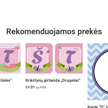
Rekomenduojamos prekės
„Gėlės“
Krikštynų girlianda „Drugeliai“
€
4.89
su PVM