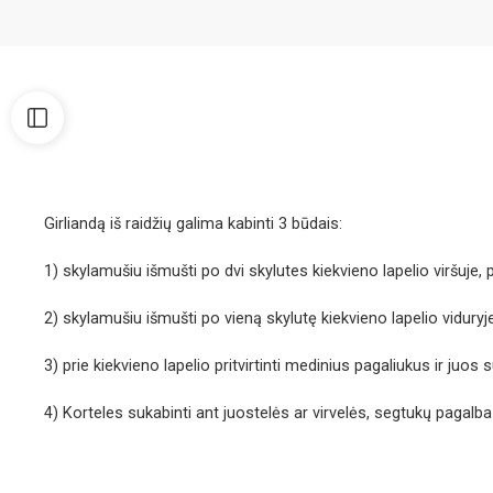
Girliandą iš raidžių galima kabinti 3 būdais:
1) skylamušiu išmušti po dvi skylutes kiekvieno lapelio viršuje, p
2) skylamušiu išmušti po vieną skylutę kiekvieno lapelio viduryje
3) prie kiekvieno lapelio pritvirtinti medinius pagaliukus ir juo
4) Korteles sukabinti ant juostelės ar virvelės, segtukų pagalba