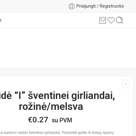
Prisijungti / Registruotis
I
dė “I” šventinei girliandai,
rožinė/melsva
€
0.27
su PVM
s kartono raidės šventinei girliandai. Pasirinkti galite iš dviejų spalvų: