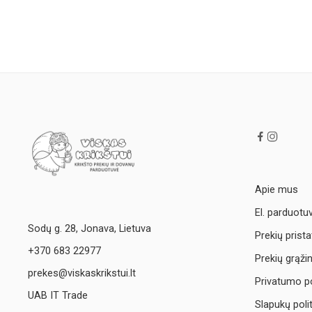
Apie mus
El. parduotu
Sodų g. 28, Jonava, Lietuva
Prekių prist
+370 683 22977
Prekių grąži
prekes@viskaskrikstui.lt
Privatumo po
UAB IT Trade
Slapukų poli