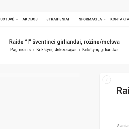
DUOTUVĖ
AKCIJOS
STRAIPSNIAI
INFORMACIJA
KONTAKTA
Raidė “I” šventinei girliandai, rožinė/melsva
Pagrindinis
Krikštynų dekoracijos
Krikštynų girliandos
Rai
Standau