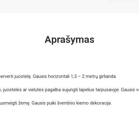
Aprašymas
erverti juostelę. Gausis horizontali 1,5 – 2 metrų girlianda.
, juostelės ar vielutės pagalba sujungti lapelius tarpusavyje. Gausis ver
s susmeigti žemę. Gausis puiki šventinio kiemo dekoracija.