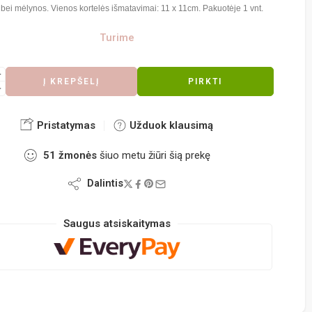
 bei mėlynos. Vienos kortelės išmatavimai: 11 x 11cm. Pakuotėje 1 vnt.
Turime
Į KREPŠELĮ
PIRKTI
Pristatymas
Užduok klausimą
51
žmonės
šiuo metu žiūri šią prekę
Dalintis
Saugus atsiskaitymas