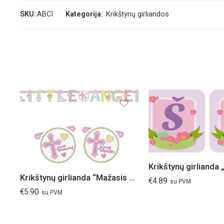
SKU:
ABCI
Kategorija:
Krikštynų girliandos
Krikštynų girlianda 
Krikštynų girlianda “Mažasis angelas”
€
4.89
su PVM
€
5.90
su PVM