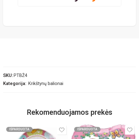
SKU:
PTBŽ4
Kategorija:
Krikštynų balionai
Rekomenduojamos prekės
IŠPARDUOTA
IŠPARDUOTA