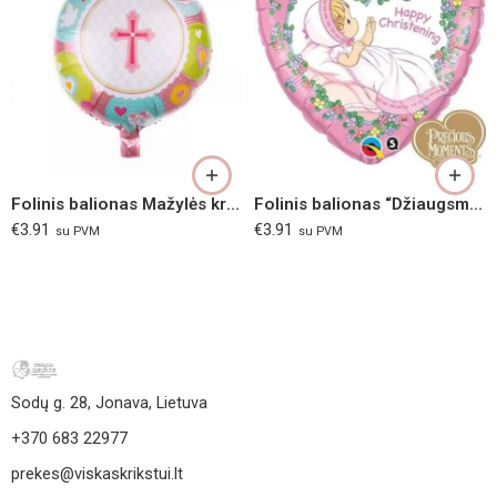
Folinis balionas Mažylės krikštynos
Folinis balionas “Džiaugsmingų krikštynų”
€
3.91
€
3.91
su PVM
su PVM
Sodų g. 28, Jonava, Lietuva
+370 683 22977
prekes@viskaskrikstui.lt