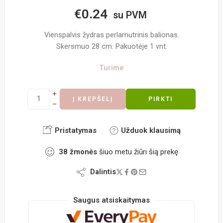
€
0.24
su PVM
Vienspalvis žydras perlamutrinis balionas.
Skersmuo 28 cm. Pakuotėje 1 vnt.
Turime
Į KREPŠELĮ
PIRKTI
Pristatymas
Užduok klausimą
38
žmonės
šiuo metu žiūri šią prekę
Dalintis
Saugus atsiskaitymas