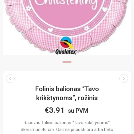
Folinis balionas “Tavo
krikštynoms”, rožinis
€
3.91
su PVM
Rausvas folinis balionas “Tavo krikštynoms”.
Skersmuo 46 cm. Galima pripūsti oru arba helio