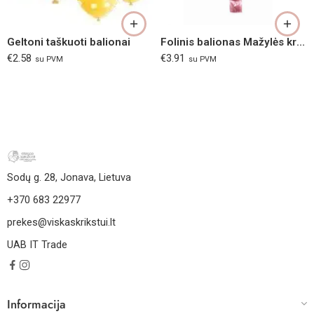
Geltoni taškuoti balionai
Folinis balionas Mažylės krikštynos
€
2.58
€
3.91
su PVM
su PVM
Sodų g. 28, Jonava, Lietuva
+370 683 22977
prekes@viskaskrikstui.lt
UAB IT Trade
Informacija