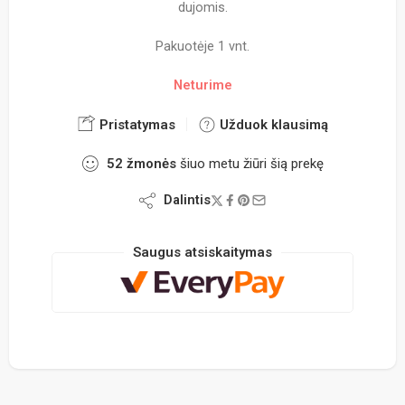
dujomis.
Pakuotėje 1 vnt.
Neturime
Pristatymas
Užduok klausimą
52
žmonės
šiuo metu žiūri šią prekę
Dalintis
Saugus atsiskaitymas