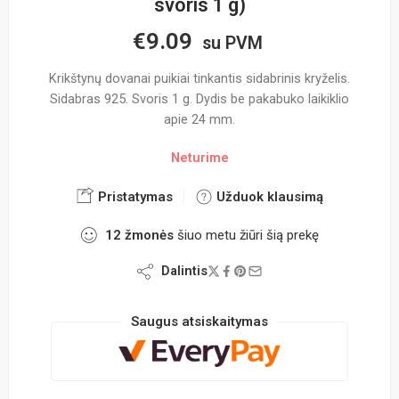
svoris 1 g)
€
9.09
su PVM
Krikštynų dovanai puikiai tinkantis sidabrinis kryželis.
Sidabras 925. Svoris 1 g. Dydis be pakabuko laikiklio
apie 24 mm.
Neturime
Pristatymas
Užduok klausimą
12
žmonės
šiuo metu žiūri šią prekę
Dalintis
Saugus atsiskaitymas