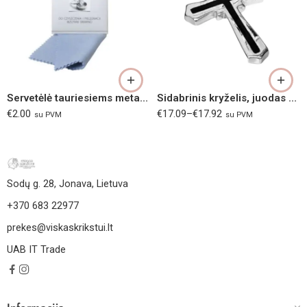
2,47 g
2,50 g
2,52 g
2,55 g
Servetėlė tauriesiems metalams valyti
Sidabrinis kryželis, juodas Ag 925
2,56 g
€
2.00
€
17.09
–
€
17.92
su PVM
su PVM
Sodų g. 28, Jonava, Lietuva
+370 683 22977
prekes@viskaskrikstui.lt
UAB IT Trade