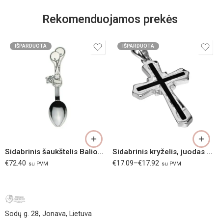
Rekomenduojamos prekės
IŠPARDUOTA
IŠPARDUOTA
2,44 g
2,47 g
2,50 g
2,52 g
2,55 g
Sidabrinis šaukštelis Balionai (sidabras 925, svoris 20.36gr)
Sidabrinis kryželis, juodas Ag 925
2,56 g
€
72.40
€
17.09
–
€
17.92
su PVM
su PVM
Sodų g. 28, Jonava, Lietuva