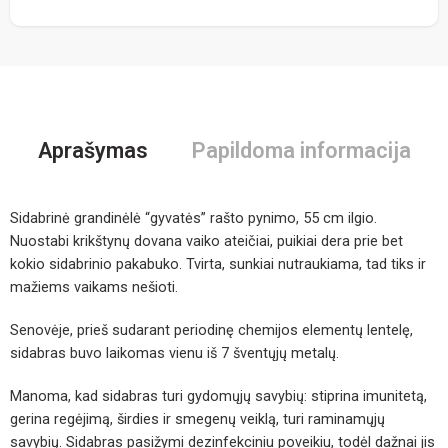
Aprašymas
Papildoma informacija
Sidabrinė grandinėlė “gyvatės” rašto pynimo, 55 cm ilgio.
Nuostabi krikštynų dovana vaiko ateičiai, puikiai dera prie bet
kokio sidabrinio pakabuko. Tvirta, sunkiai nutraukiama, tad tiks ir
mažiems vaikams nešioti.
Senovėje, prieš sudarant periodinę chemijos elementų lentelę,
sidabras buvo laikomas vienu iš 7 šventųjų metalų.
Manoma, kad sidabras turi gydomųjų savybių: stiprina imunitetą,
gerina regėjimą, širdies ir smegenų veiklą, turi raminamųjų
savybių. Sidabras pasižymi dezinfekciniu poveikiu, todėl dažnai jis