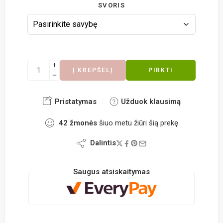
SVORIS
Į KREPŠELĮ
PIRKTI
Pristatymas
Užduok klausimą
42
žmonės
šiuo metu žiūri šią prekę
Dalintis
Saugus atsiskaitymas