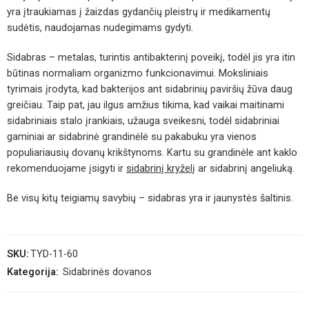
yra įtraukiamas į žaizdas gydančių pleistrų ir medikamentų
sudėtis, naudojamas nudegimams gydyti.
Sidabras – metalas, turintis antibakterinį poveikį, todėl jis yra itin
būtinas normaliam organizmo funkcionavimui. Moksliniais
tyrimais įrodyta, kad bakterijos ant sidabrinių paviršių žūva daug
greičiau. Taip pat, jau ilgus amžius tikima, kad vaikai maitinami
sidabriniais stalo įrankiais, užauga sveikesni, todėl sidabriniai
gaminiai ar sidabrinė grandinėlė su pakabuku yra vienos
populiariausių dovanų krikštynoms. Kartu su grandinėle ant kaklo
rekomenduojame įsigyti ir
sidabrinį kryželį
ar sidabrinį angeliuką.
Be visų kitų teigiamų savybių – sidabras yra ir jaunystės šaltinis.
SKU:
TYD-11-60
Kategorija:
Sidabrinės dovanos