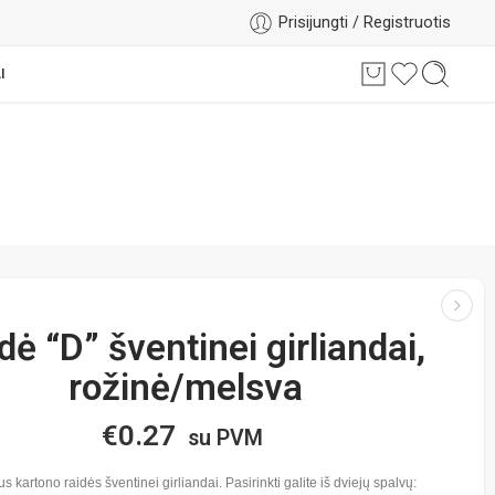
Prisijungti / Registruotis
I
dė “D” šventinei girliandai,
rožinė/melsva
€
0.27
su PVM
s kartono raidės šventinei girliandai. Pasirinkti galite iš dviejų spalvų: