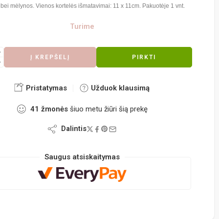
 bei mėlynos. Vienos kortelės išmatavimai: 11 x 11cm. Pakuotėje 1 vnt.
Turime
Į KREPŠELĮ
PIRKTI
Pristatymas
Užduok klausimą
41
žmonės
šiuo metu žiūri šią prekę
Dalintis
Saugus atsiskaitymas