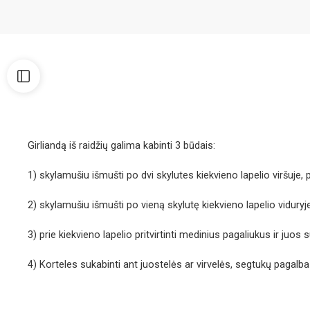
Girliandą iš raidžių galima kabinti 3 būdais:
1) skylamušiu išmušti po dvi skylutes kiekvieno lapelio viršuje, p
2) skylamušiu išmušti po vieną skylutę kiekvieno lapelio viduryje
3) prie kiekvieno lapelio pritvirtinti medinius pagaliukus ir juo
4) Korteles sukabinti ant juostelės ar virvelės, segtukų pagalba