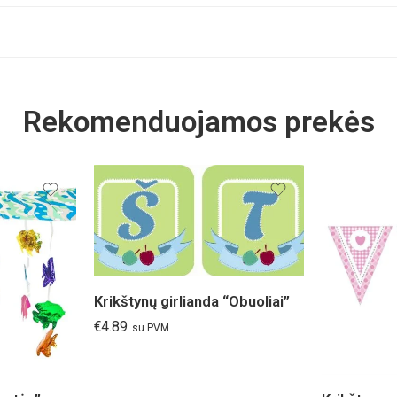
Rekomenduojamos prekės
Krikštynų girlianda “Obuoliai”
€
4.89
su PVM