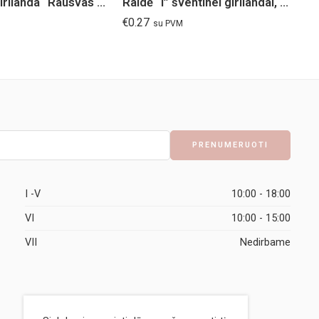
Krikštynų girlianda “Rausvas drambliukas”
Raidė “I” šventinei girliandai, rožinė/melsva
€
0.27
€
7
su PVM
I -V
10:00 - 18:00
VI
10:00 - 15:00
VII
Nedirbame