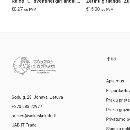
Raidė “C” šventinei girliandai, rožinė/melsva
Žėrinti girlianda “Ž
€
0.27
€
15.00
su PVM
su PVM
Apie mus
El. parduotu
Sodų g. 28, Jonava, Lietuva
Prekių prist
+370 683 22977
Prekių grąži
prekes@viskaskrikstui.lt
Privatumo po
UAB IT Trade
Slapukų poli