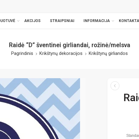
DUOTUVĖ
AKCIJOS
STRAIPSNIAI
INFORMACIJA
KONTAKTA
Raidė “D” šventinei girliandai, rožinė/melsva
Pagrindinis
Krikštynų dekoracijos
Krikštynų girliandos
Rai
Standau