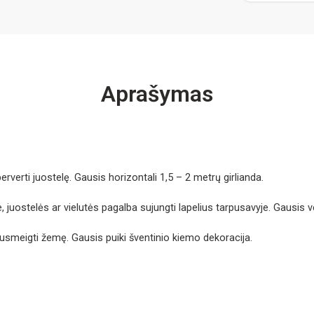
Aprašymas
erverti juostelę. Gausis horizontali 1,5 – 2 metrų girlianda.
, juostelės ar vielutės pagalba sujungti lapelius tarpusavyje. Gausis ver
s susmeigti žemę. Gausis puiki šventinio kiemo dekoracija.