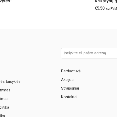
uvytės”
€
5.50
su PVM
Parduotuvė
Akcijos
vės taisyklės
Straipsniai
atymas
Kontaktai
nimas
litika
tika