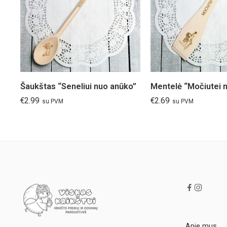
Šaukštas “Seneliui nuo anūko”
€
2.99
€
2.69
su PVM
su PVM
Apie mus