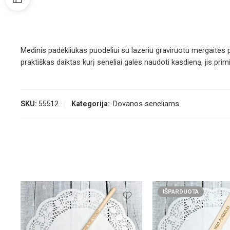
Medinis padėkliukas puodeliui su lazeriu graviruotu mergaitės pa
praktiškas daiktas kurį seneliai galės naudoti kasdieną, jis pri
SKU:
55512
Kategorija:
Dovanos seneliams
IŠPARDUOTA