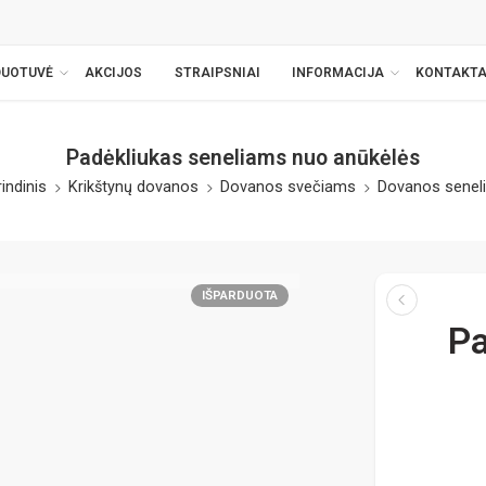
DUOTUVĖ
AKCIJOS
STRAIPSNIAI
INFORMACIJA
KONTAKTA
Padėkliukas seneliams nuo anūkėlės
indinis
Krikštynų dovanos
Dovanos svečiams
Dovanos senel
IŠPARDUOTA
Pa