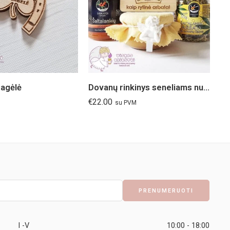
agėlė
Dovanų rinkinys seneliams nuo anūkėlės
€
22.00
€
3
su PVM
I -V
10:00 - 18:00