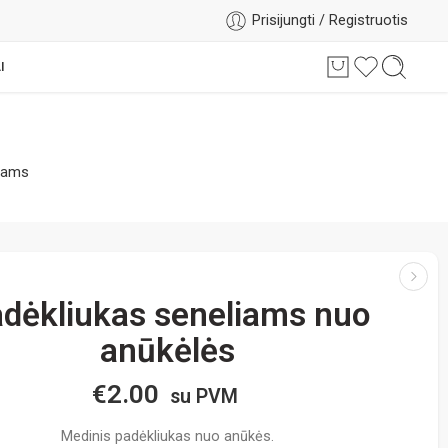
Prisijungti / Registruotis
I
iams
dėkliukas seneliams nuo
anūkėlės
€
2.00
su PVM
Medinis padėkliukas nuo anūkės.