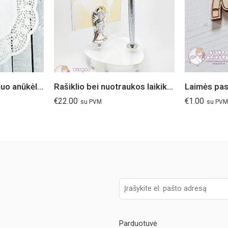
Mentelė “Močiutei nuo anūkėlės”
Rašiklio bei nuotraukos laikiklis Angeliukas
Laimės pas
€
22.00
€
1.00
su PVM
su PVM
Parduotuvė