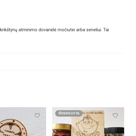
i krikštynų atminimo dovanėlė močiutei arba seneliui. Tai
IŠPARDUOTA