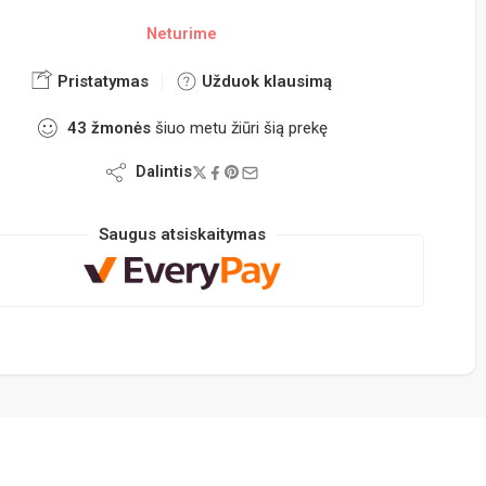
Neturime
Pristatymas
Užduok klausimą
43
žmonės
šiuo metu žiūri šią prekę
Dalintis
Saugus atsiskaitymas