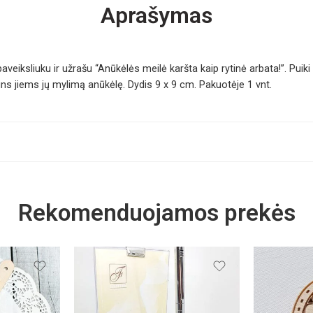
Aprašymas
veiksliuku ir užrašu “Anūkėlės meilė karšta kaip rytinė arbata!”. Puik
mins jiems jų mylimą anūkėlę. Dydis 9 x 9 cm. Pakuotėje 1 vnt.
Rekomenduojamos prekės