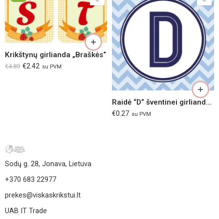
Krikštynų girlianda „Braškės“
€
2.42
€
4.89
su PVM
Raidė “D” šventinei girliandai, rožinė/melsva
€
0.27
su PVM
Sodų g. 28, Jonava, Lietuva
+370 683 22977
prekes@viskaskrikstui.lt
UAB IT Trade