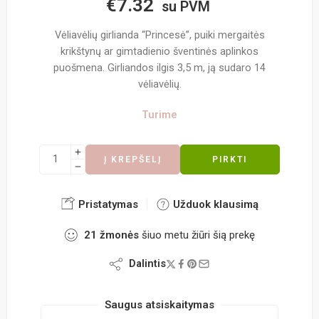
€
7.32
su PVM
Vėliavėlių girlianda “Princesė”, puiki mergaitės
krikštynų ar gimtadienio šventinės aplinkos
puošmena. Girliandos ilgis 3,5 m, ją sudaro 14
vėliavėlių.
Turime
Į KREPŠELĮ
PIRKTI
Pristatymas
Užduok klausimą
21
žmonės
šiuo metu žiūri šią prekę
Dalintis
Saugus atsiskaitymas