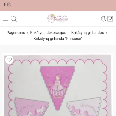
Pagrindinis
Krikštynų dekoracijos
Krikštynų girliandos
Krikštynų girlianda “Princesė”