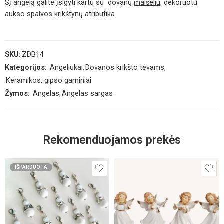
Šį angelą galite įsigyti kartu su dovanų
maišeliu
, dekoruotu
aukso spalvos krikštynų atributika.
SKU:
ZDB14
Kategorijos:
Angeliukai
,
Dovanos krikšto tėvams
,
Keramikos, gipso gaminiai
Žymos:
Angelas
,
Angelas sargas
Rekomenduojamos prekės
IŠPARDUOTA