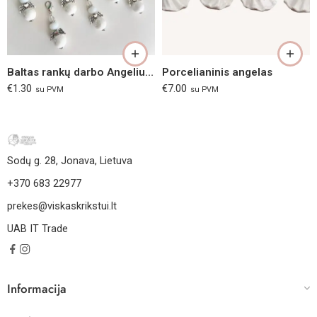
Baltas rankų darbo Angeliukas
Porcelianinis angelas
€
1.30
€
7.00
su PVM
su PVM
Sodų g. 28, Jonava, Lietuva
+370 683 22977
prekes@viskaskrikstui.lt
UAB IT Trade
Informacija