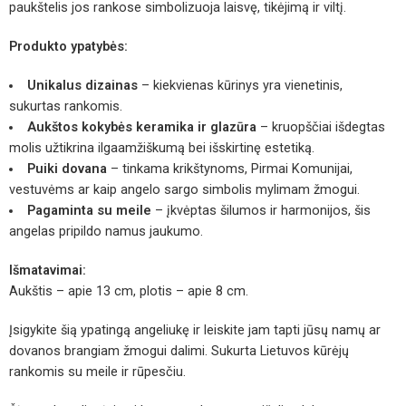
paukštelis jos rankose simbolizuoja laisvę, tikėjimą ir viltį.
Produkto ypatybės:
Unikalus dizainas
– kiekvienas kūrinys yra vienetinis,
sukurtas rankomis.
Aukštos kokybės keramika ir glazūra
– kruopščiai išdegtas
molis užtikrina ilgaamžiškumą bei išskirtinę estetiką.
Puiki dovana
– tinkama
krikštynoms
, Pirmai Komunijai,
vestuvėms ar kaip angelo sargo simbolis mylimam žmogui.
Pagaminta su meile
– įkvėptas šilumos ir harmonijos, šis
angelas pripildo namus jaukumo.
Išmatavimai:
Aukštis – apie 13 cm, plotis – apie 8 cm.
Įsigykite šią ypatingą angeliukę ir leiskite jam tapti jūsų namų ar
dovanos brangiam žmogui dalimi. Sukurta Lietuvos kūrėjų
rankomis su meile ir rūpesčiu.