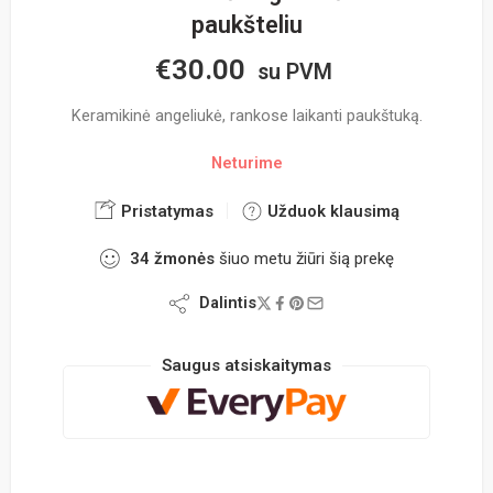
paukšteliu
€
30.00
su PVM
Keramikinė angeliukė, rankose laikanti paukštuką.
Neturime
Pristatymas
Užduok klausimą
34
žmonės
šiuo metu žiūri šią prekę
Dalintis
Saugus atsiskaitymas