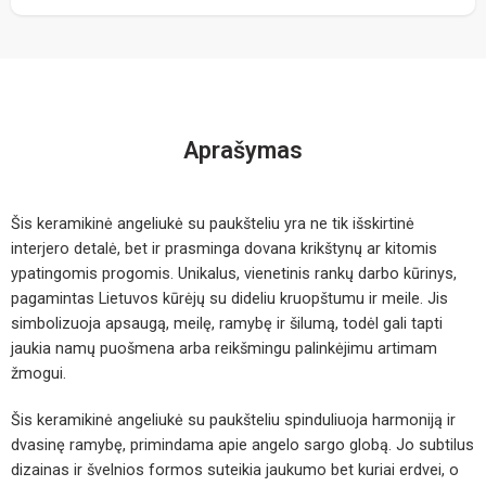
Aprašymas
Šis keramikinė angeliukė su paukšteliu yra ne tik išskirtinė
interjero detalė, bet ir prasminga dovana krikštynų ar kitomis
ypatingomis progomis. Unikalus, vienetinis rankų darbo kūrinys,
pagamintas Lietuvos kūrėjų su dideliu kruopštumu ir meile. Jis
simbolizuoja apsaugą, meilę, ramybę ir šilumą, todėl gali tapti
jaukia namų puošmena arba reikšmingu palinkėjimu artimam
žmogui.
Šis keramikinė angeliukė su paukšteliu spinduliuoja harmoniją ir
dvasinę ramybę, primindama apie angelo sargo globą. Jo subtilus
dizainas ir švelnios formos suteikia jaukumo bet kuriai erdvei, o