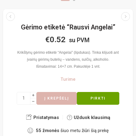
Gėrimo etiketė “Rausvi Angelai”
€
0.52
su PVM
Krikštynų gėrimo etiketė “Angelai” (lipdukas). Tinka klijuoti ant
įvairių gėrimų butelių – vandens, sulčių, alkoholio.
Išmatavimai: 14×7 cm. Pakuotėje 1 vnt.
Turime
Į KREPŠELĮ
PIRKTI
Pristatymas
Užduok klausimą
55
žmonės
šiuo metu žiūri šią prekę