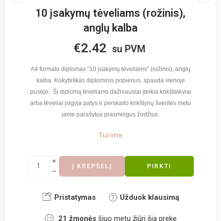
10 įsakymų tėveliams (rožinis),
anglų kalba
€
2.42
su PVM
A4 formato diplomas “10 įsakymų tėveliams” (rožinis), anglų
kalba. Kokybiškas diplominis popierius, spauda vienoje
pusėje. Šį diplomą tėveliams dažniausiai įteikia krikštatėviai
arba tėveliai įsigyja patys ir perskaito krikštynų šventės metu
jame parašytus prasmingus žodžius.
Turime
Į KREPŠELĮ
PIRKTI
Pristatymas
Užduok klausimą
21
žmonės
šiuo metu žiūri šią prekę