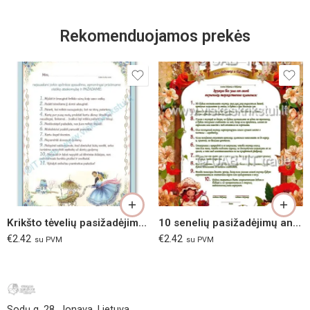
Rekomenduojamos prekės
Krikšto tėvelių pasižadėjimas žydras
10 senelių pasižadėjimų anūkei, rusų kalba
€
2.42
€
2.42
su PVM
su PVM
Sodų g. 28, Jonava, Lietuva