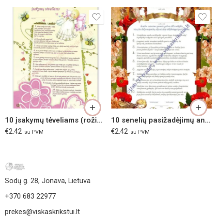
10 įsakymų tėveliams (rožinis)
10 senelių pasižadėjimų anūkui
€
2.42
€
2.42
su PVM
su PVM
Sodų g. 28, Jonava, Lietuva
+370 683 22977
prekes@viskaskrikstui.lt