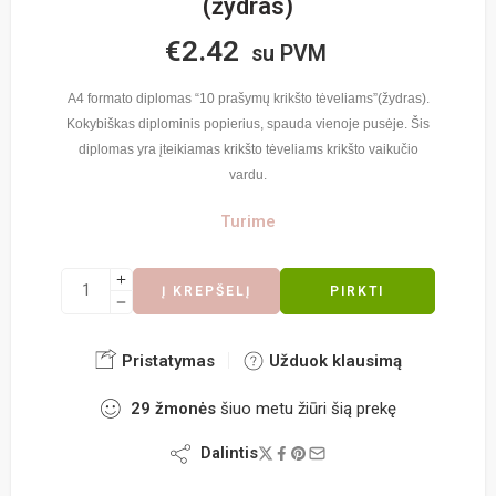
(žydras)
€
2.42
su PVM
A4 formato diplomas “10 prašymų krikšto tėveliams”(žydras).
Kokybiškas diplominis popierius, spauda vienoje pusėje. Šis
diplomas yra įteikiamas krikšto tėveliams krikšto vaikučio
vardu.
Turime
Į KREPŠELĮ
PIRKTI
Pristatymas
Užduok klausimą
29
žmonės
šiuo metu žiūri šią prekę
Dalintis