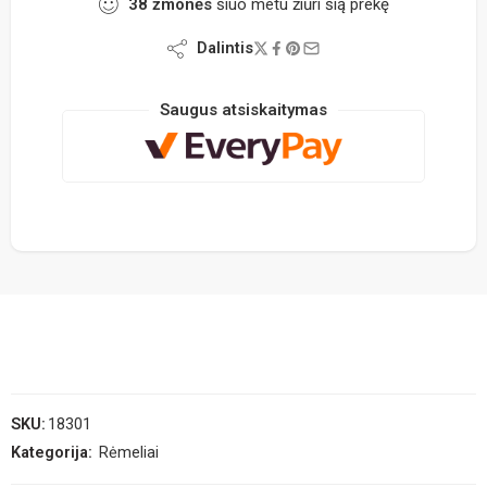
38
žmonės
šiuo metu žiūri šią prekę
Dalintis
Saugus atsiskaitymas
SKU:
18301
Kategorija:
Rėmeliai