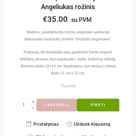
Angeliukas rožinis
€
35.00
su PVM
Medinis, pasidabruota rožinio angeliuko aplikacija
dekoruotas nuotraukų rėmelis “Grojantis angeliukas”.
Prabangi, itin kokybiška italų gamintojo Fantin Argenti
krikštynų dovana, kuri supakuota į baltą kartoninę dėžutę.
Rėmelio dydis 18×14 cm. Nuotraukos, kuri dedasi į rėmelį
dydis 11 cm x 15 cm.
Turime
Į KREPŠELĮ
PIRKTI
Pristatymas
Užduok klausimą