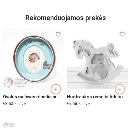
Rekomenduojamos prekės
Ovalus melsvas rėmelis su vežimėliu
Nuotraukos rėmelis Arkliukas
€
8.50
€
9.68
su PVM
su PVM