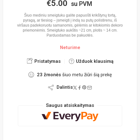
€
5.00
su PVM
Šiuo mediniu smeigtuku galite papuošti krikštynų tortą,
pyragą, ar tiesiog – įsmeigti į indą su putų polistirenu, iš
viršaus padekoruotu samanomis, gėlėmis ar kitokiomis dekoro
priemonėmis. Smeigtuko aukštis ~21 cm, plotis ~ 14 cm.
Parduodamas be pakuotės.
Neturime
Pristatymas
Užduok klausimą
23
žmonės
šiuo metu žiūri šią prekę
Dalintis
Saugus atsiskaitymas