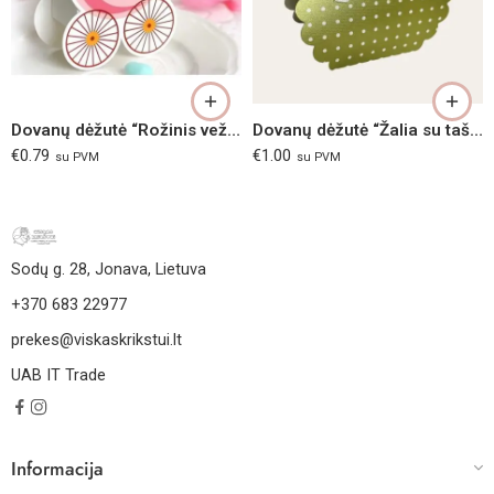
Dovanų dėžutė “Rožinis vežimėlis”
Dovanų dėžutė “Žalia su taškiukais”
€
0.79
€
1.00
su PVM
su PVM
Sodų g. 28, Jonava, Lietuva
+370 683 22977
prekes@viskaskrikstui.lt
UAB IT Trade
Informacija