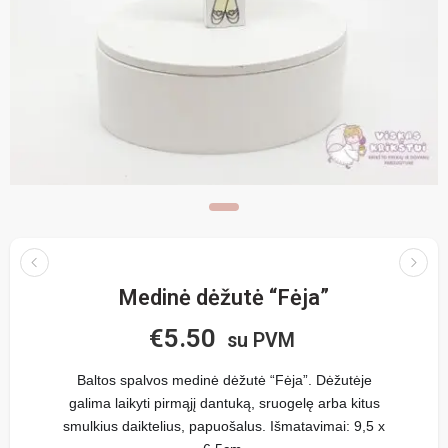
Medinė dėžutė “Fėja”
€
5.50
su PVM
Baltos spalvos medinė dėžutė “Fėja”. Dėžutėje
galima laikyti pirmąjį dantuką, sruogelę arba kitus
smulkius daiktelius, papuošalus. Išmatavimai: 9,5 x