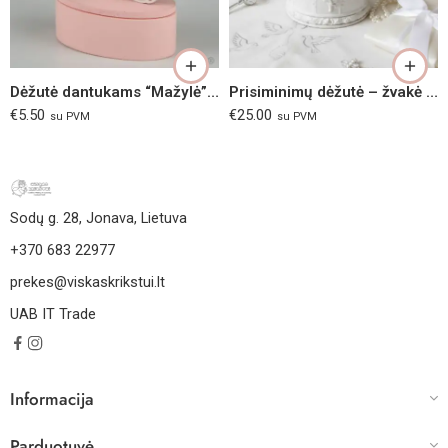
Rožinė
Melsva
Dėžutė dantukams “Mažylė”, rožinė
Prisiminimų dėžutė – žvakė Vaikystės karuselė
€
5.50
€
25.00
su PVM
su PVM
Sodų g. 28, Jonava, Lietuva
+370 683 22977
prekes@viskaskrikstui.lt
UAB IT Trade
Informacija
Parduotuvė