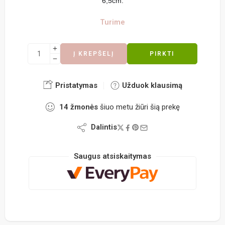
6,5cm.
Turime
Į KREPŠELĮ
PIRKTI
Pristatymas
Užduok klausimą
14
žmonės
šiuo metu žiūri šią prekę
Dalintis
Saugus atsiskaitymas