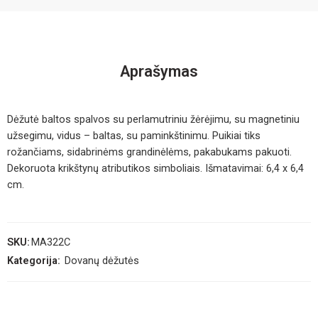
Aprašymas
Dėžutė baltos spalvos su perlamutriniu žėrėjimu, su magnetiniu
užsegimu, vidus – baltas, su paminkštinimu. Puikiai tiks
rožančiams, sidabrinėms grandinėlėms, pakabukams pakuoti.
Dekoruota krikštynų atributikos simboliais. Išmatavimai: 6,4 x 6,4
cm.
SKU:
MA322C
Kategorija:
Dovanų dėžutės