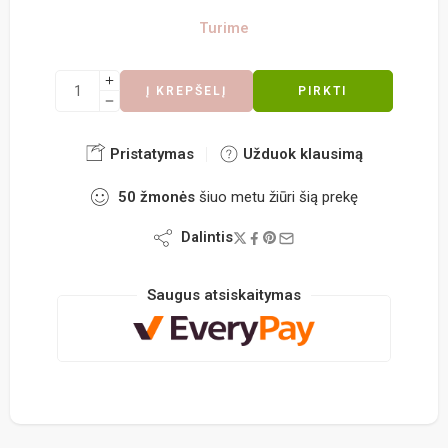
Turime
Į KREPŠELĮ
PIRKTI
Pristatymas
Užduok klausimą
50
žmonės
šiuo metu žiūri šią prekę
Dalintis
Saugus atsiskaitymas