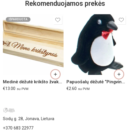
Rekomenduojamos prekės
IŠPARDUOTA
Medinė dėžutė krikšto žvakei graviruota
Papuošalų dėžutė “Pingvinas”
€
13.00
€
2.60
su PVM
su PVM
Sodų g. 28, Jonava, Lietuva
+370 683 22977