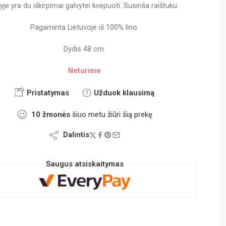
yje yra du iškirpimai galvytei kvėpuoti. Susiriša raištuku.
Pagaminta Lietuvoje iš 100% lino.
Dydis 48 cm.
Neturime
Pristatymas
Užduok klausimą
10
žmonės
šiuo metu žiūri šią prekę
Dalintis
Saugus atsiskaitymas