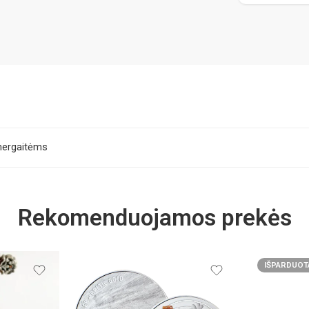
mergaitėms
Rekomenduojamos prekės
IŠPARDUOT