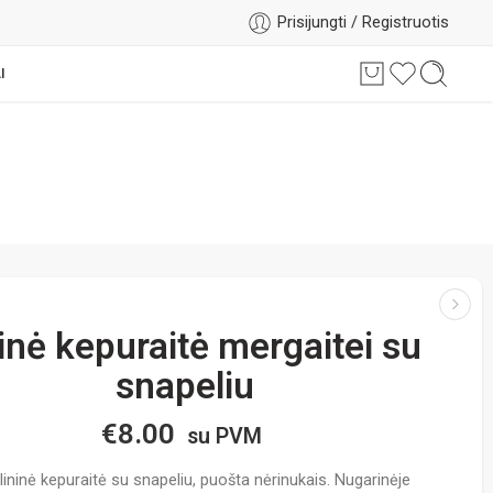
Prisijungti / Registruotis
I
inė kepuraitė mergaitei su
snapeliu
€
8.00
su PVM
 lininė kepuraitė su snapeliu, puošta nėrinukais. Nugarinėje