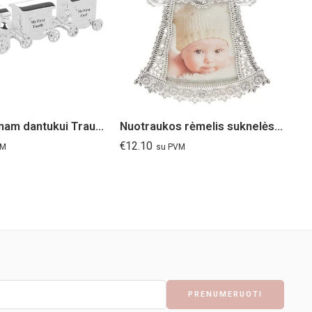
Dėžutė pirmam dantukui Traukinukas
Nuotraukos rėmelis suknelės formos
€
12.10
€
1
VM
su PVM