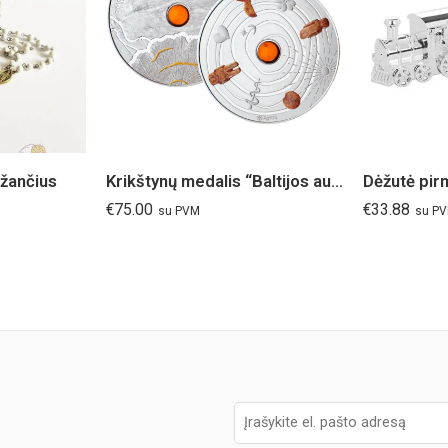
ožančius
Krikštynų medalis “Baltijos auksas”, Sidabras Ag999 svoris 15,56g
€
75.00
€
33.88
su PVM
su P