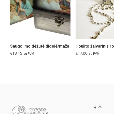
Saugojimo dėžutė didelė/maža
Houlito žalvarinis r
€
18.15
€
17.00
su PVM
su PVM