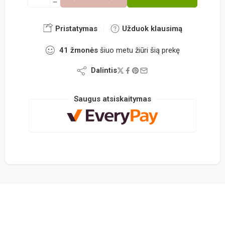
Pristatymas
Užduok klausimą
41
žmonės
šiuo metu žiūri šią prekę
Dalintis
Saugus atsiskaitymas