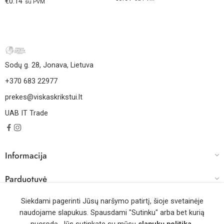
€
0.14
su PVM
Sodų g. 28, Jonava, Lietuva
+370 683 22977
prekes@viskaskrikstui.lt
UAB IT Trade
Informacija
Parduotuvė
Darbo laikas
Siekdami pagerinti Jūsų naršymo patirtį, šioje svetainėje
naudojame slapukus. Spausdami "Sutinku" arba bet kurią