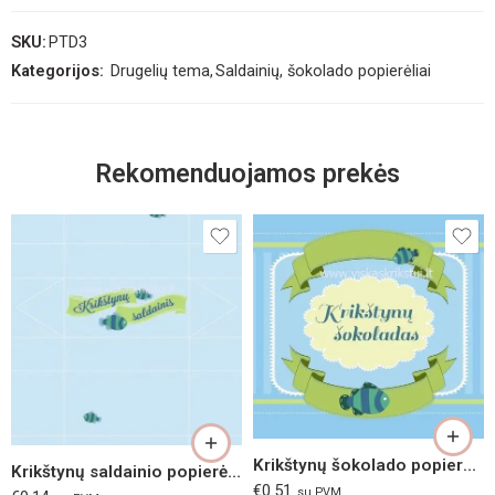
SKU:
PTD3
Kategorijos:
Drugelių tema
,
Saldainių, šokolado popierėliai
Rekomenduojamos prekės
Krikštynų šokolado popierėlis „Jūra“
Krikštynų saldainio popierėlis „Jūra“
€
0.51
su PVM