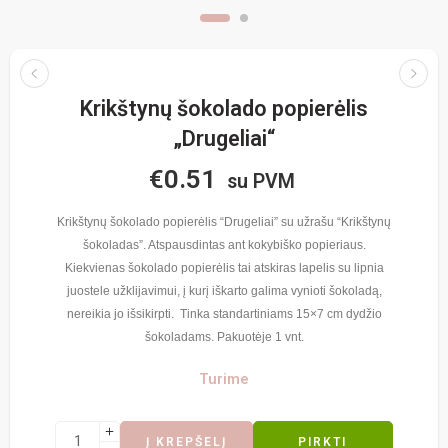
Krikštynų šokolado popierėlis
„Drugeliai“
€
0.51
su PVM
Krikštynų šokolado popierėlis “Drugeliai” su užrašu “Krikštynų
šokoladas”. Atspausdintas ant kokybiško popieriaus.
Kiekvienas šokolado popierėlis tai atskiras lapelis su lipnia
juostele užklijavimui, į kurį iškarto galima vynioti šokoladą,
nereikia jo išsikirpti. Tinka standartiniams 15×7 cm dydžio
šokoladams. Pakuotėje 1 vnt.
Turime
Į KREPŠELĮ
PIRKTI