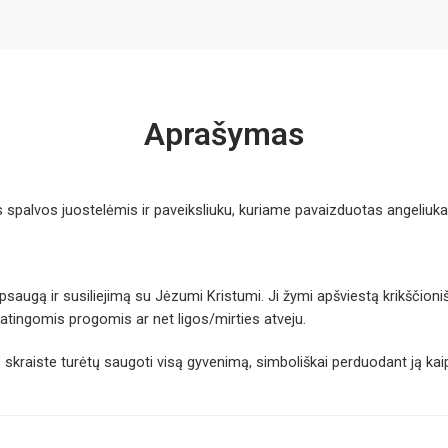
Aprašymas
spalvos juostelėmis ir paveiksliuku, kuriame pavaizduotas angeliukas
 apsaugą ir susiliejimą su Jėzumi Kristumi. Ji žymi apšviestą krikšči
tingomis progomis ar net ligos/mirties atveju.
o skraiste turėtų saugoti visą gyvenimą, simboliškai perduodant ją kai