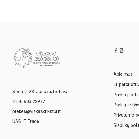
Apie mus
El. parduotu
Sodų g. 28, Jonava, Lietuva
Prekių prist
+370 683 22977
Prekių grąži
prekes@viskaskrikstui.lt
Privatumo po
UAB IT Trade
Slapukų poli