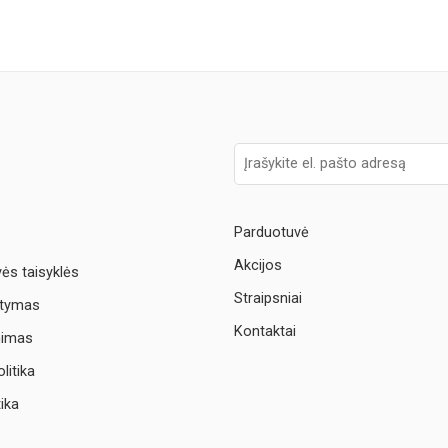
Parduotuvė
Akcijos
vės taisyklės
Straipsniai
atymas
Kontaktai
nimas
litika
tika