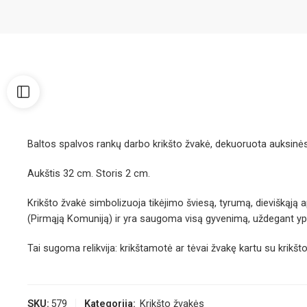
Baltos spalvos rankų darbo krikšto žvakė, dekuoruota auksinės 
Aukštis 32 cm. Storis 2 cm.
Krikšto žvakė simbolizuoja tikėjimo šviesą, tyrumą, dieviškąją
(Pirmąją Komuniją) ir yra saugoma visą gyvenimą, uždegant ypa
Tai sugoma relikvija: krikštamotė ar tėvai žvakę kartu su krikšt
SKU:
579
Kategorija:
Krikšto žvakės