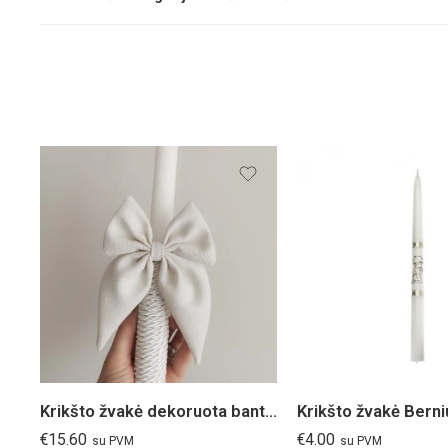
Krikšto žvakė dekoruota banteliu
€
15.60
€
4.00
su PVM
su PVM