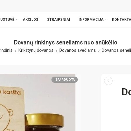
DUOTUVĖ
AKCIJOS
STRAIPSNIAI
INFORMACIJA
KONTAKTA
Dovanų rinkinys seneliams nuo anūkėlio
indinis
Krikštynų dovanos
Dovanos svečiams
Dovanos senel
IŠPARDUOTA
D