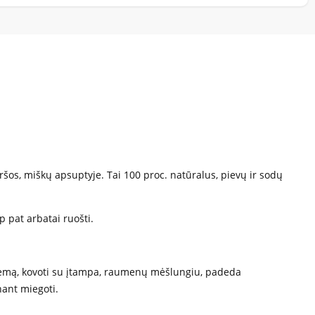
šos, miškų apsuptyje. Tai 100 proc. natūralus, pievų ir sodų
p pat arbatai ruošti.
istemą, kovoti su įtampa, raumenų mėšlungiu, padeda
ant miegoti.