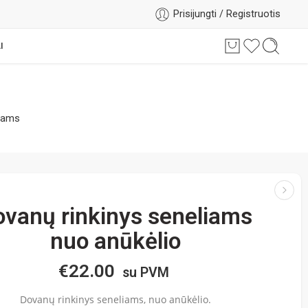
Prisijungti / Registruotis
I
iams
ovanų rinkinys seneliams
nuo anūkėlio
€
22.00
su PVM
Dovanų rinkinys seneliams, nuo anūkėlio.