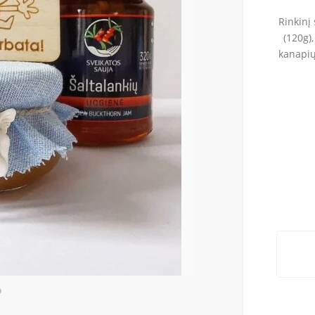
Rinkinį
(120g)
kanapių