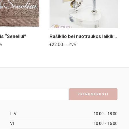
s “Seneliui”
Rašiklio bei nuotraukos laikiklis Dievo Motina
La
€
22.00
€
1
VM
su PVM
I -V
10:00 - 18:00
VI
10:00 - 15:00