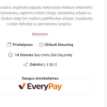
 sudaro: angeliuko segtuku dekoruotas medaus stiklainėlis
, šaltalankių uogienės indelis (320g), šaltalankių arbata su
 žiedais (40g) bei medinis padėkliukas arbatai. Supakuota
rudoje dėžutėje su permatomu langeliu.
Neturime
Pristatymas
Užduok klausimą
14
žmonės
šiuo metu žiūri šią prekę
Dalintis
Saugus atsiskaitymas