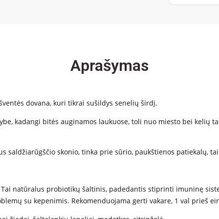
Aprašymas
entės dovana, kuri tikrai sušildys senelių širdį.
be, kadangi bitės auginamos laukuose, toli nuo miesto bei kelių tar
s saldžiarūgščio skonio, tinka prie sūrio, paukštienos patiekalų, tai
 Tai n
atūralus probiotikų šaltinis, padedantis stiprinti imuninę s
oblemų su kepenimis. Rekomenduojama gerti vakare, 1 val prieš ein