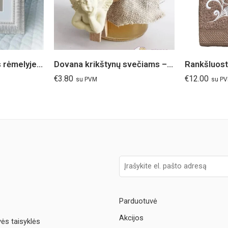
Keramikinis angelas rėmelyje su širdele 20x20cm
Dovana krikštynų svečiams – 50g medaus stiklainėlis
Rankšluosti
€
3.80
€
12.00
su PVM
su P
Parduotuvė
Akcijos
vės taisyklės