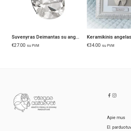
Suvenyras Deimantas su angelais
€
27.00
€
34.00
su PVM
su PVM
Apie mus
El. parduotu