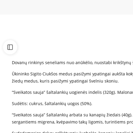
Dovanų rinkinys seneliams nuo anūkėlio, nuostabi krikštynų šv
Ūkininko Sigito Ciukšos medus pasižymi ypatingai aukšta koky
žiedų medus, kuris pasižymi ypatingai švelniu skoniu.
“Sveikatos sauja” šaltalankių uogienės indelis (320g). Malonau
Sudėtis: cukrus, šaltalankių uogos (50%).
“Sveikatos sauja” šaltalankių arbata su kanapių žiedais (40g).
sergantiems migrena, kvėpavimo takų ligomis, turintiems pr