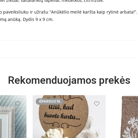
 žiedai, šaltalankių lapeliai, medetkos, citrinžolė.
paveiksliuku ir užrašu “Anūkėlio meilė karšta kaip rytinė arbata!”.
limą anūką. Dydis 9 x 9 cm.
Rekomenduojamos prekės
IŠPARDUOTA