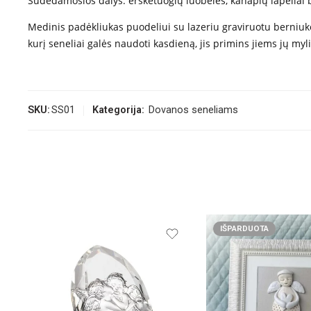
Sudedamosios dalys: erškėtuogių luobelės, kanapių lapeliai bei
Medinis padėkliukas puodeliui su lazeriu graviruotu berniuko 
kurį seneliai galės naudoti kasdieną, jis primins jiems jų my
SKU:
SS01
Kategorija:
Dovanos seneliams
IŠPARDUOTA