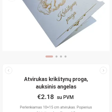
Atvirukas krikštynų proga,
auksinis angelas
€
2.18
su PVM
Perlenkiamas 10×15 cm atvirukas. Popierius