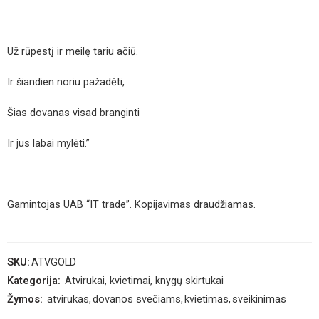
Už rūpestį ir meilę tariu ačiū.
Ir šiandien noriu pažadėti,
Šias dovanas visad branginti
Ir jus labai mylėti.”
Gamintojas UAB “IT trade”. Kopijavimas draudžiamas.
SKU:
ATVGOLD
Kategorija:
Atvirukai, kvietimai, knygų skirtukai
Žymos:
atvirukas
,
dovanos svečiams
,
kvietimas
,
sveikinimas