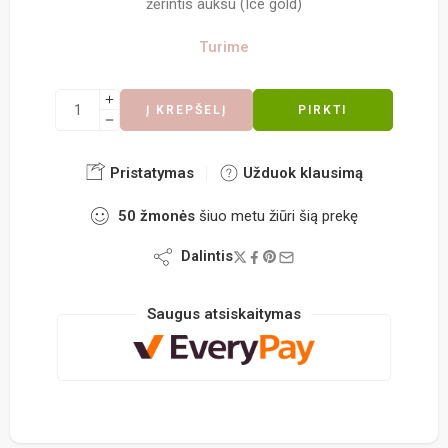
žėrintis auksu (Ice gold)
Turime
Į KREPŠELĮ
PIRKTI
Pristatymas
Užduok klausimą
50
žmonės
šiuo metu žiūri šią prekę
Dalintis
Saugus atsiskaitymas