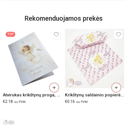
Rekomenduojamos prekės
TOP
Atvirukas krikštynų proga, mergaitei
Krikštynų saldainio popierėlis “Angeliukai su šuneliu”
€
2.18
€
0.16
su PVM
su PVM