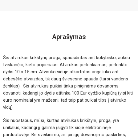
Aprašymas
Šis atvirukas krikštynų proga, spausdintas ant kokybiško, auksu
tviskančio, kieto popieriaus. Atvirukas perlenkiamas, perlenkto
dydis 10 x 15 cm. Atviruko viduje atkartotas angeliuko ant
debesėlio atvaizdas, tik daug šviesesne spauda (tarsi vandens
ženklas). Šis atvirukas puikiai tinka piniginėms dovanoms
dovanoti, kadangi jo dydis atitinka 100 Eur dydžio kupiūrą (visi kiti
euro nominalai yra mažesni, tad taip pat puikiai tilps į atviruko
vidų).
Šis nuostabus, mūsų kurtas atvirukas krikštynų proga, yra
unikalus, kadangi jį galima įsigyti tik šioje elektroninėje
parduotuvėje. Be sveikinimo, ar pinigų dovanojimo paskirties,