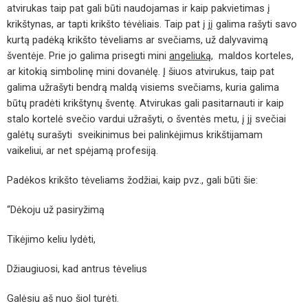
atvirukas taip pat gali būti naudojamas ir kaip pakvietimas į
krikštynas, ar tapti krikšto tėvėliais. Taip pat į jį galima rašyti savo
kurtą padėką krikšto tėveliams ar svečiams, už dalyvavimą
šventėje. Prie jo galima prisegti mini
angeliuką,
maldos korteles,
ar kitokią simbolinę mini dovanėlę. Į šiuos atvirukus, taip pat
galima užrašyti bendrą maldą visiems svečiams, kuria galima
būtų pradėti krikštynų šventę. Atvirukas gali pasitarnauti ir kaip
stalo kortelė svečio vardui užrašyti, o šventės metu, į jį svečiai
galėtų surašyti sveikinimus bei palinkėjimus krikštijamam
vaikeliui, ar net spėjamą profesiją.
Padėkos krikšto tėveliams žodžiai, kaip pvz., gali būti šie:
“Dėkoju už pasiryžimą
Tikėjimo keliu lydėti,
Džiaugiuosi, kad antrus tėvelius
Galėsiu aš nuo šiol turėti.