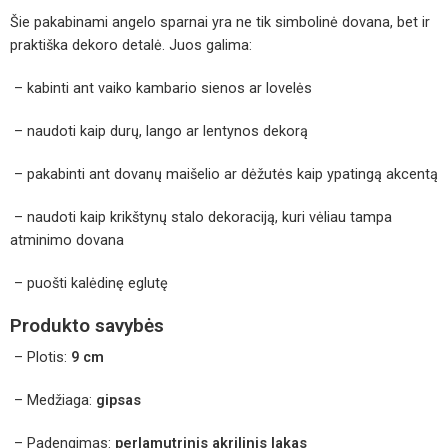
Šie pakabinami angelo sparnai yra ne tik simbolinė dovana, bet ir
praktiška dekoro detalė. Juos galima:
– kabinti ant vaiko kambario sienos ar lovelės
– naudoti kaip durų, lango ar lentynos dekorą
– pakabinti ant dovanų maišelio ar dėžutės kaip ypatingą akcentą
– naudoti kaip krikštynų stalo dekoraciją, kuri vėliau tampa
atminimo dovana
– puošti kalėdinę eglutę
Produkto savybės
– Plotis:
9 cm
– Medžiaga:
gipsas
– Padengimas:
perlamutrinis akrilinis lakas