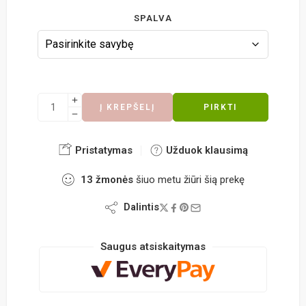
SPALVA
Į KREPŠELĮ
PIRKTI
Pristatymas
Užduok klausimą
13
žmonės
šiuo metu žiūri šią prekę
Dalintis
Saugus atsiskaitymas