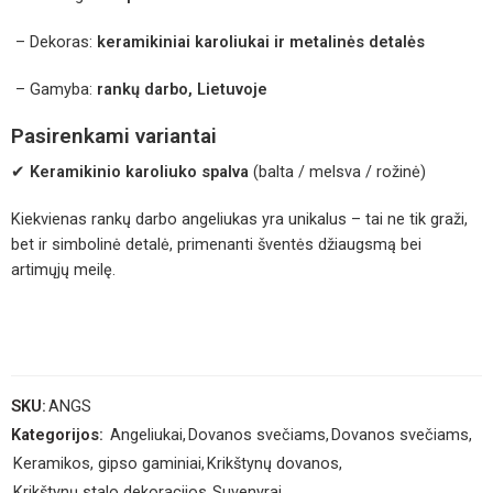
– Dekoras:
keramikiniai karoliukai ir metalinės detalės
– Gamyba:
rankų darbo, Lietuvoje
Pasirenkami variantai
✔
Keramikinio karoliuko spalva
(balta / melsva / rožinė)
Kiekvienas rankų darbo angeliukas yra unikalus – tai ne tik graži,
bet ir simbolinė detalė, primenanti šventės džiaugsmą bei
artimųjų meilę.
SKU:
ANGS
Kategorijos:
Angeliukai
,
Dovanos svečiams
,
Dovanos svečiams
,
Keramikos, gipso gaminiai
,
Krikštynų dovanos
,
Krikštynų stalo dekoracijos
,
Suvenyrai