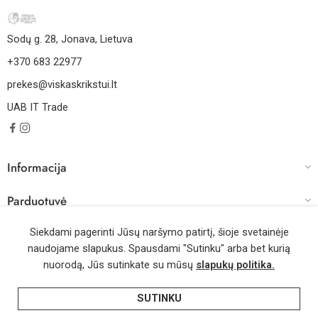
Sodų g. 28, Jonava, Lietuva
+370 683 22977
prekes@viskaskrikstui.lt
UAB IT Trade
Informacija
Parduotuvė
Darbo laikas
Siekdami pagerinti Jūsų naršymo patirtį, šioje svetainėje
naudojame slapukus. Spausdami "Sutinku" arba bet kurią
nuorodą, Jūs sutinkate su mūsų
slapukų politika.
© 2026 – Visos teisės saugomos | Sprendimas: WebMode.lt
SUTINKU