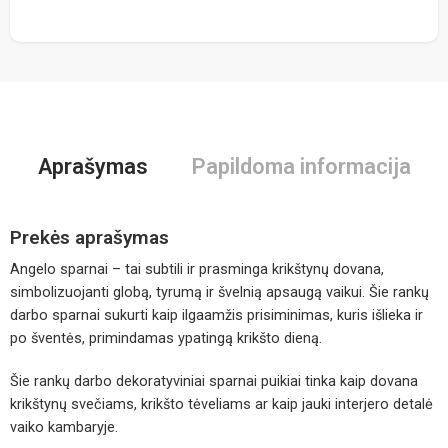
Aprašymas
Papildoma informacija
Prekės aprašymas
Angelo sparnai – tai subtili ir prasminga krikštynų dovana,
simbolizuojanti globą, tyrumą ir švelnią apsaugą vaikui. Šie rankų
darbo sparnai sukurti kaip ilgaamžis prisiminimas, kuris išlieka ir
po šventės, primindamas ypatingą krikšto dieną.
Šie rankų darbo dekoratyviniai sparnai puikiai tinka kaip dovana
krikštynų svečiams, krikšto tėveliams ar kaip jauki interjero detalė
vaiko kambaryje.