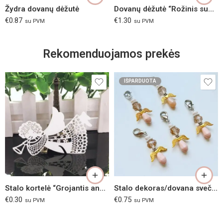
Žydra dovanų dėžutė
Dovanų dėžutė “Rožinis supamas arkliukas”
€
0.87
€
1.30
su PVM
su PVM
Rekomenduojamos prekės
IŠPARDUOTA
Stalo kortelė “Grojantis angelas”
Stalo dekoras/dovana svečiams “Kreminis angeliukas”
€
0.30
€
0.75
su PVM
su PVM