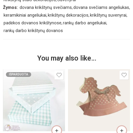
Žymos:
dovana krikštynų svečiams
,
dovana svečiams angeliukas
,
keramikiniai angeliukai
,
krikštynų dekoracijos
,
krikštynų suvenyrai
,
padėkos dovanos krikštynose
,
rankų darbo angeliukai
,
rankų darbo krikštynų dovanos
You may also like…
IŠPARDUOTA