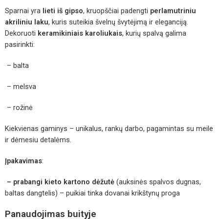
Sparnai yra
lieti iš gipso
, kruopščiai padengti
perlamutriniu
akriliniu laku
, kuris suteikia švelnų švytėjimą ir eleganciją.
Dekoruoti
keramikiniais karoliukais
, kurių spalvą galima
pasirinkti:
– balta
– melsva
– rožinė
Kiekvienas gaminys – unikalus, rankų darbo, pagamintas su meile
ir dėmesiu detalėms.
Įpakavimas
:
– prabangi kieto kartono dėžutė
(auksinės spalvos dugnas,
baltas dangtelis) – puikiai tinka dovanai krikštynų proga
Panaudojimas buityje