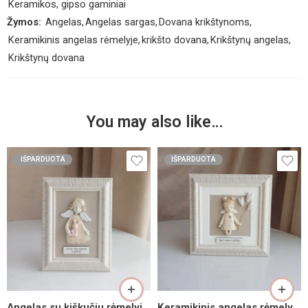
Keramikos, gipso gaminiai
Žymos:
Angelas
,
Angelas sargas
,
Dovana krikštynoms
,
Keramikinis angelas rėmelyje
,
krikšto dovana
,
Krikštynų angelas
,
Krikštynų dovana
You may also like…
IŠPARDUOTA
IŠPARDUOTA
Angelas su kiškučiu rėmelyje 15×20 cm
Keramikinis angelas rėmelyje su balionais 20x20cm