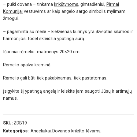
– puiki dovana – tinkama
krikštynoms
, gimtadieniui,
Pirmai
Komunijai
vestuvėms ar kaip angelo sargo simbolis mylimam
žmogui;
– pagaminta su meile – kiekvienas kūrinys yra įkvėptas šilumos ir
harmonijos, todėl skleidžia ypatingą aurą.
Išoriniai rėmelio matmenys 20×20 cm.
Rėmelio spalva kreminė.
Rėmelis gali būti tiek pakabinamas, tiek pastatomas.
Įsigykite šį ypatingą angelą ir leiskite jam saugoti Jūsų ir artimųjų
namus.
SKU:
ZDB19
Kategorijos:
Angeliukai
,
Dovanos krikšto tėvams
,