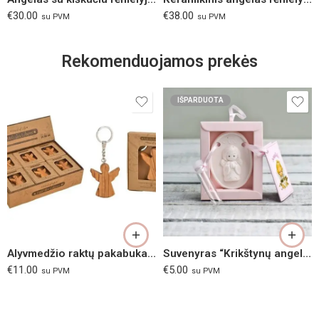
€
30.00
€
38.00
su PVM
su PVM
Rekomenduojamos prekės
IŠPARDUOTA
Alyvmedžio raktų pakabukas “Angelas sargas”
Suvenyras “Krikštynų angeliukas” rožinis
€
11.00
€
5.00
su PVM
su PVM