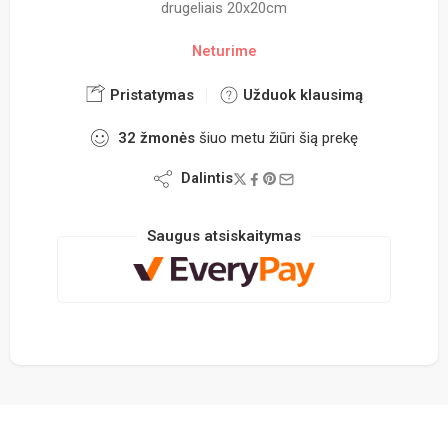
drugeliais 20x20cm
Neturime
Pristatymas
Užduok klausimą
32
žmonės
šiuo metu žiūri šią prekę
Dalintis
Saugus atsiskaitymas