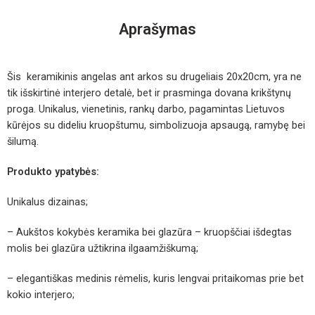
Aprašymas
Šis keramikinis angelas ant arkos su drugeliais 20x20cm, yra ne
tik išskirtinė interjero detalė, bet ir prasminga dovana krikštynų
proga. Unikalus, vienetinis, rankų darbo, pagamintas Lietuvos
kūrėjos su dideliu kruopštumu, simbolizuoja apsaugą, ramybę bei
šilumą.
Produkto ypatybės:
Unikalus dizainas;
– Aukštos kokybės keramika bei glazūra – kruopščiai išdegtas
molis bei glazūra užtikrina ilgaamžiškumą;
– elegantiškas medinis rėmelis, kuris lengvai pritaikomas prie bet
kokio interjero;