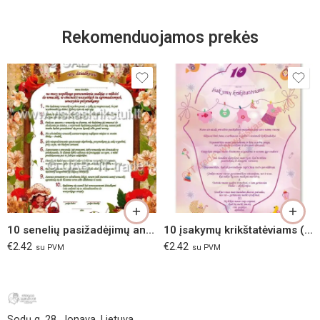
Rekomenduojamos prekės
10 senelių pasižadėjimų anūkei, lenkų kalba
10 įsakymų krikštatėviams (alyvinis)
€
2.42
€
2.42
su PVM
su PVM
Sodų g. 28, Jonava, Lietuva