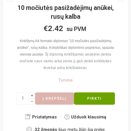
10 močiutės pasižadėjimų anūkei,
rusų kalba
€
2.42
su PVM
Krikštynų A4 formato diplomas “10 močiutės pasižadėjimų
anūkei”, rusų kalba. Kokybiškas diplominis popierius, spauda
vienoje pusėje.
Šį diplomą krikštijamai anūkėlei įteikia
močiutė savo vardu arba jiems jį gali įteikti krikštukės
tėveliai arba krikštatėviai.
Turime
Į KREPŠELĮ
PIRKTI
Pristatymas
Užduok klausimą
32
žmonės
šiuo metu žiūri šią prekę