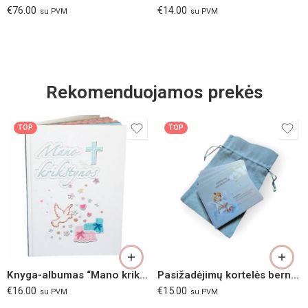
€
76.00
€
14.00
su PVM
su PVM
Rekomenduojamos prekės
TOP
TOP
Knyga-albumas “Mano krikštynos”
Pasižadėjimų kortelės berniukui
€
16.00
€
15.00
su PVM
su PVM