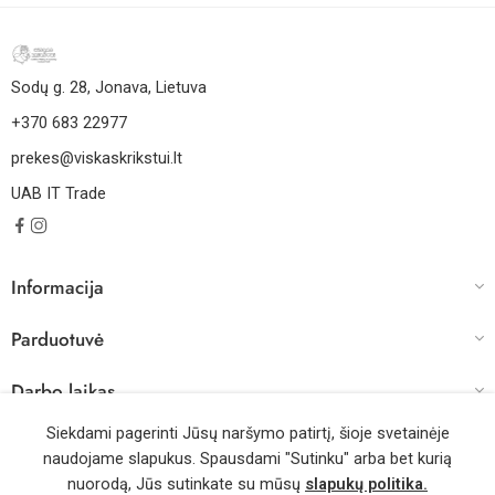
Sodų g. 28, Jonava, Lietuva
+370 683 22977
prekes@viskaskrikstui.lt
UAB IT Trade
Informacija
Parduotuvė
Darbo laikas
Siekdami pagerinti Jūsų naršymo patirtį, šioje svetainėje
naudojame slapukus. Spausdami "Sutinku" arba bet kurią
© 2026 – Visos teisės saugomos | Sprendimas: WebMode.lt
nuorodą, Jūs sutinkate su mūsų
slapukų politika.