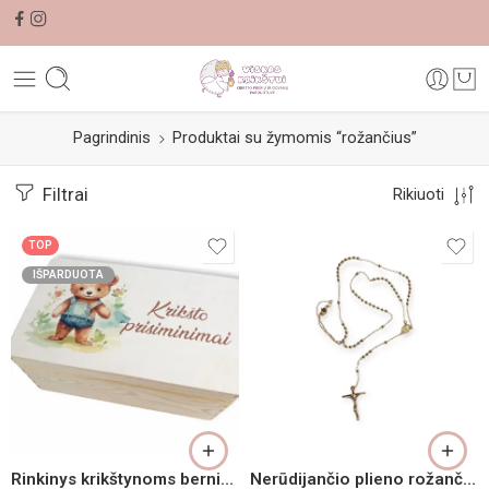
Pagrindinis
Produktai su žymomis “rožančius”
Filtrai
Rikiuoti
TOP
IŠPARDUOTA
Rinkinys krikštynoms berniukui
Nerūdijančio plieno rožančius